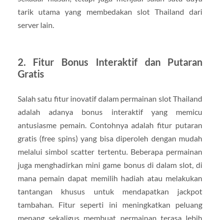
tarik utama yang membedakan slot Thailand dari
server lain.
2. Fitur Bonus Interaktif dan Putaran
Gratis
Salah satu fitur inovatif dalam permainan slot Thailand
adalah adanya bonus interaktif yang memicu
antusiasme pemain. Contohnya adalah fitur putaran
gratis (free spins) yang bisa diperoleh dengan mudah
melalui simbol scatter tertentu. Beberapa permainan
juga menghadirkan mini game bonus di dalam slot, di
mana pemain dapat memilih hadiah atau melakukan
tantangan khusus untuk mendapatkan jackpot
tambahan. Fitur seperti ini meningkatkan peluang
menang sekaligus membuat permainan terasa lebih