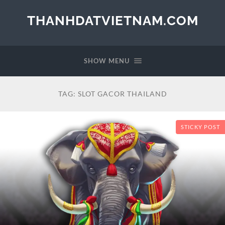
THANHDATVIETNAM.COM
SHOW MENU
TAG:
SLOT GACOR THAILAND
STICKY POST