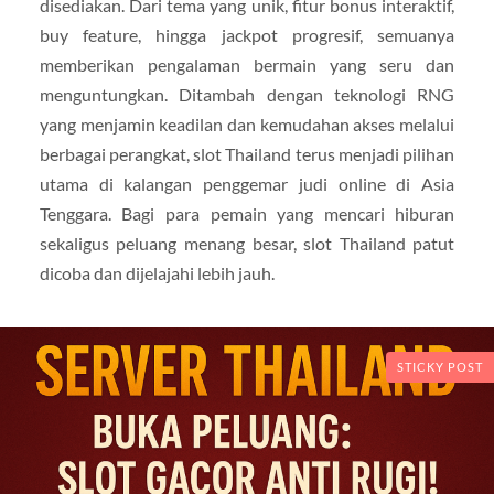
disediakan. Dari tema yang unik, fitur bonus interaktif,
buy feature, hingga jackpot progresif, semuanya
memberikan pengalaman bermain yang seru dan
menguntungkan. Ditambah dengan teknologi RNG
yang menjamin keadilan dan kemudahan akses melalui
berbagai perangkat, slot Thailand terus menjadi pilihan
utama di kalangan penggemar judi online di Asia
Tenggara. Bagi para pemain yang mencari hiburan
sekaligus peluang menang besar, slot Thailand patut
dicoba dan dijelajahi lebih jauh.
STICKY POST