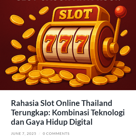
Rahasia Slot Online Thailand
Terungkap: Kombinasi Teknologi
dan Gaya Hidup Digital
JUNE 7, 2025
/
0 COMMENTS