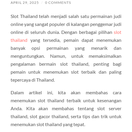
APRIL 29, 2025
/
0 COMMENTS
Slot Thailand telah menjadi salah satu permainan judi
online yang sangat populer di kalangan penggemar judi
online di seluruh dunia. Dengan berbagai pilihan
slot
thailand
yang tersedia, pemain dapat menemukan
banyak opsi permainan yang menarik dan
menguntungkan. Namun, untuk memaksimalkan
pengalaman bermain slot thailand, penting bagi
pemain untuk menemukan slot terbaik dan paling
tepercaya di Thailand.
Dalam artikel ini, kita akan membahas cara
menemukan slot thailand terbaik untuk kesenangan
Anda. Kita akan membahas tentang slot server
thailand, slot gacor thailand, serta tips dan trik untuk
menemukan slot thailand yang tepat.