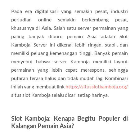
Pada era digitalisasi yang semakin pesat, industri
perjudian online semakin berkembang pesat,
khususnya di Asia. Salah satu server permainan yang
paling banyak diburu pemain Asia adalah Slot
Kamboja. Server ini dikenal lebih ringan, stabil, dan
memiliki peluang kemenangan tinggi. Banyak pemain
menyebut bahwa server Kamboja memiliki layout
permainan yang lebih cepat merespons, sehingga
putaran terasa halus dan tidak mudah lag. Kombinasi
inilah yang membuat link
https://situsslotkamboja.org/
situs slot Kamboja selalu dicari setiap harinya.
Slot Kamboja: Kenapa Begitu Populer di
Kalangan Pemain Asia?