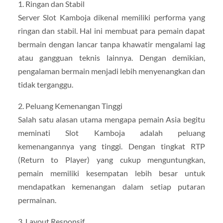
1. Ringan dan Stabil
Server Slot Kamboja dikenal memiliki performa yang
ringan dan stabil. Hal ini membuat para pemain dapat
bermain dengan lancar tanpa khawatir mengalami lag
atau gangguan teknis lainnya. Dengan demikian,
pengalaman bermain menjadi lebih menyenangkan dan
tidak terganggu.
2. Peluang Kemenangan Tinggi
Salah satu alasan utama mengapa pemain Asia begitu
meminati Slot Kamboja adalah peluang
kemenangannya yang tinggi. Dengan tingkat RTP
(Return to Player) yang cukup menguntungkan,
pemain memiliki kesempatan lebih besar untuk
mendapatkan kemenangan dalam setiap putaran
permainan.
3. Layout Responsif