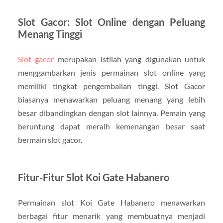
Slot Gacor: Slot Online dengan Peluang
Menang Tinggi
Slot gacor
merupakan istilah yang digunakan untuk
menggambarkan jenis permainan slot online yang
memiliki tingkat pengembalian tinggi. Slot Gacor
biasanya menawarkan peluang menang yang lebih
besar dibandingkan dengan slot lainnya. Pemain yang
beruntung dapat meraih kemenangan besar saat
bermain slot gacor.
Fitur-Fitur Slot Koi Gate Habanero
Permainan slot Koi Gate Habanero menawarkan
berbagai fitur menarik yang membuatnya menjadi