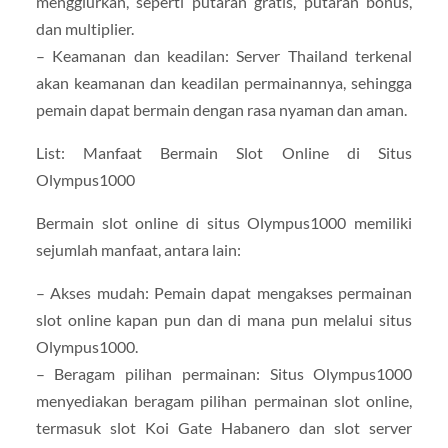
menggiurkan, seperti putaran gratis, putaran bonus,
dan multiplier.
– Keamanan dan keadilan: Server Thailand terkenal
akan keamanan dan keadilan permainannya, sehingga
pemain dapat bermain dengan rasa nyaman dan aman.
List: Manfaat Bermain Slot Online di Situs
Olympus1000
Bermain slot online di situs Olympus1000 memiliki
sejumlah manfaat, antara lain:
– Akses mudah: Pemain dapat mengakses permainan
slot online kapan pun dan di mana pun melalui situs
Olympus1000.
– Beragam pilihan permainan: Situs Olympus1000
menyediakan beragam pilihan permainan slot online,
termasuk slot Koi Gate Habanero dan slot server