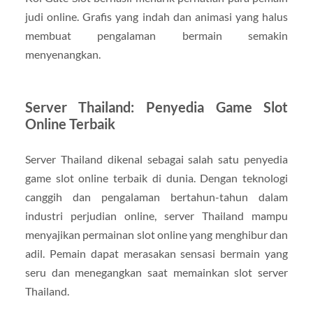
judi online. Grafis yang indah dan animasi yang halus
membuat pengalaman bermain semakin
menyenangkan.
Server Thailand: Penyedia Game Slot
Online Terbaik
Server Thailand dikenal sebagai salah satu penyedia
game slot online terbaik di dunia. Dengan teknologi
canggih dan pengalaman bertahun-tahun dalam
industri perjudian online, server Thailand mampu
menyajikan permainan slot online yang menghibur dan
adil. Pemain dapat merasakan sensasi bermain yang
seru dan menegangkan saat memainkan slot server
Thailand.