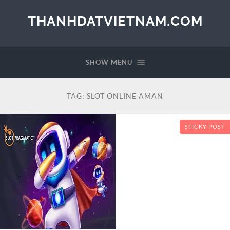
THANHDATVIETNAM.COM
SHOW MENU
TAG:
SLOT ONLINE AMAN
STICKY POST