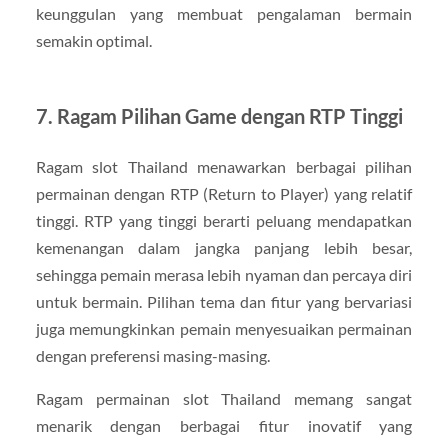
keunggulan yang membuat pengalaman bermain
semakin optimal.
7. Ragam Pilihan Game dengan RTP Tinggi
Ragam slot Thailand menawarkan berbagai pilihan
permainan dengan RTP (Return to Player) yang relatif
tinggi. RTP yang tinggi berarti peluang mendapatkan
kemenangan dalam jangka panjang lebih besar,
sehingga pemain merasa lebih nyaman dan percaya diri
untuk bermain. Pilihan tema dan fitur yang bervariasi
juga memungkinkan pemain menyesuaikan permainan
dengan preferensi masing-masing.
Ragam permainan slot Thailand memang sangat
menarik dengan berbagai fitur inovatif yang