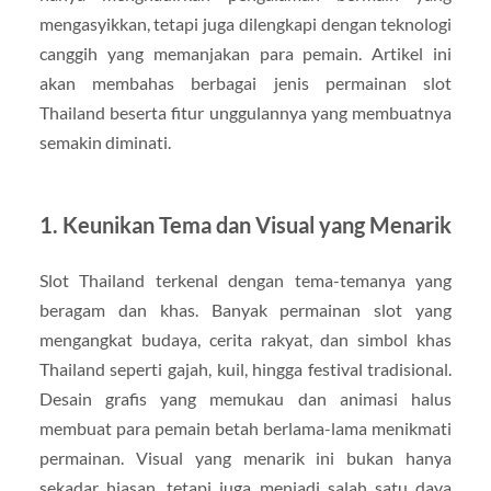
mengasyikkan, tetapi juga dilengkapi dengan teknologi
canggih yang memanjakan para pemain. Artikel ini
akan membahas berbagai jenis permainan slot
Thailand beserta fitur unggulannya yang membuatnya
semakin diminati.
1. Keunikan Tema dan Visual yang Menarik
Slot Thailand terkenal dengan tema-temanya yang
beragam dan khas. Banyak permainan slot yang
mengangkat budaya, cerita rakyat, dan simbol khas
Thailand seperti gajah, kuil, hingga festival tradisional.
Desain grafis yang memukau dan animasi halus
membuat para pemain betah berlama-lama menikmati
permainan. Visual yang menarik ini bukan hanya
sekadar hiasan, tetapi juga menjadi salah satu daya