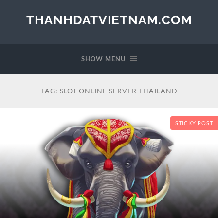
THANHDATVIETNAM.COM
SHOW MENU
TAG:
SLOT ONLINE SERVER THAILAND
STICKY POST