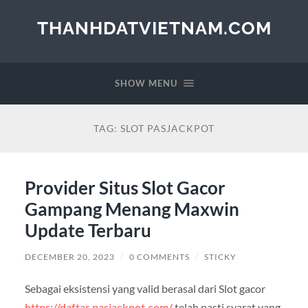
THANHDATVIETNAM.COM
SHOW MENU
TAG:
SLOT PASJACKPOT
Provider Situs Slot Gacor
Gampang Menang Maxwin
Update Terbaru
DECEMBER 20, 2023
/
0 COMMENTS
/
STICKY
Sebagai eksistensi yang valid berasal dari Slot gacor
https://daftar.pasjackpot.com/
telah pasti syarat yang