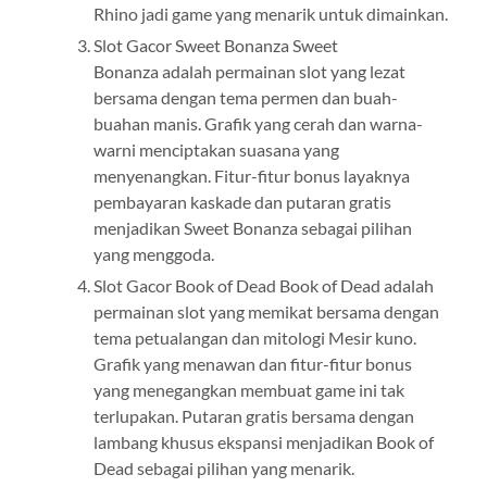
Rhino jadi game yang menarik untuk dimainkan.
Slot Gacor Sweet Bonanza Sweet
Bonanza adalah permainan slot yang lezat
bersama dengan tema permen dan buah-
buahan manis. Grafik yang cerah dan warna-
warni menciptakan suasana yang
menyenangkan. Fitur-fitur bonus layaknya
pembayaran kaskade dan putaran gratis
menjadikan Sweet Bonanza sebagai pilihan
yang menggoda.
Slot Gacor Book of Dead Book of Dead adalah
permainan slot yang memikat bersama dengan
tema petualangan dan mitologi Mesir kuno.
Grafik yang menawan dan fitur-fitur bonus
yang menegangkan membuat game ini tak
terlupakan. Putaran gratis bersama dengan
lambang khusus ekspansi menjadikan Book of
Dead sebagai pilihan yang menarik.