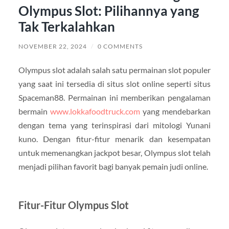
Olympus Slot: Pilihannya yang
Tak Terkalahkan
NOVEMBER 22, 2024
/
0 COMMENTS
Olympus slot adalah salah satu permainan slot populer
yang saat ini tersedia di situs slot online seperti situs
Spaceman88. Permainan ini memberikan pengalaman
bermain
www.lokkafoodtruck.com
yang mendebarkan
dengan tema yang terinspirasi dari mitologi Yunani
kuno. Dengan fitur-fitur menarik dan kesempatan
untuk memenangkan jackpot besar, Olympus slot telah
menjadi pilihan favorit bagi banyak pemain judi online.
Fitur-Fitur Olympus Slot