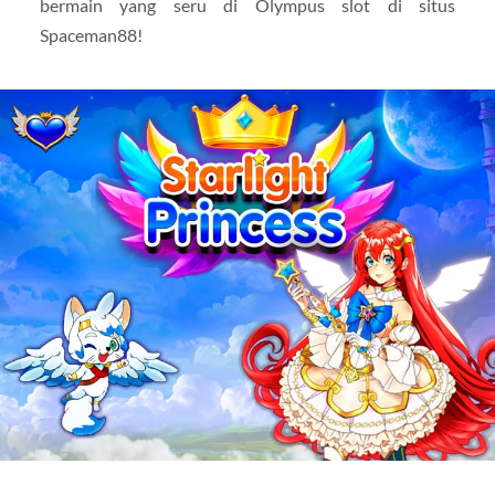
bermain yang seru di Olympus slot di situs
Spaceman88!