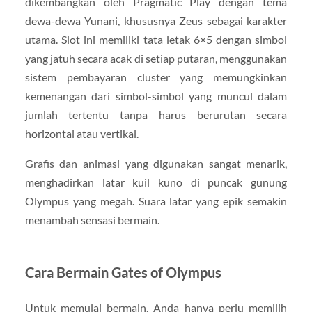
dikembangkan oleh Pragmatic Play dengan tema
dewa-dewa Yunani, khususnya Zeus sebagai karakter
utama. Slot ini memiliki tata letak 6×5 dengan simbol
yang jatuh secara acak di setiap putaran, menggunakan
sistem pembayaran cluster yang memungkinkan
kemenangan dari simbol-simbol yang muncul dalam
jumlah tertentu tanpa harus berurutan secara
horizontal atau vertikal.
Grafis dan animasi yang digunakan sangat menarik,
menghadirkan latar kuil kuno di puncak gunung
Olympus yang megah. Suara latar yang epik semakin
menambah sensasi bermain.
Cara Bermain Gates of Olympus
Untuk memulai bermain, Anda hanya perlu memilih