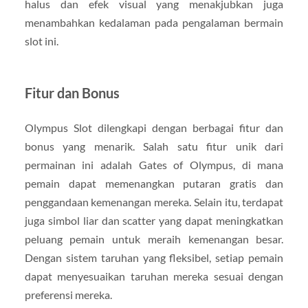
halus dan efek visual yang menakjubkan juga
menambahkan kedalaman pada pengalaman bermain
slot ini.
Fitur dan Bonus
Olympus Slot dilengkapi dengan berbagai fitur dan
bonus yang menarik. Salah satu fitur unik dari
permainan ini adalah Gates of Olympus, di mana
pemain dapat memenangkan putaran gratis dan
penggandaan kemenangan mereka. Selain itu, terdapat
juga simbol liar dan scatter yang dapat meningkatkan
peluang pemain untuk meraih kemenangan besar.
Dengan sistem taruhan yang fleksibel, setiap pemain
dapat menyesuaikan taruhan mereka sesuai dengan
preferensi mereka.