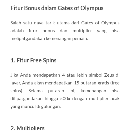
Fitur Bonus dalam Gates of Olympus
Salah satu daya tarik utama dari Gates of Olympus
adalah fitur bonus dan multiplier yang bisa
melipatgandakan kemenangan pemain.
1. Fitur Free Spins
Jika Anda mendapatkan 4 atau lebih simbol Zeus di
layar, Anda akan mendapatkan 15 putaran gratis (free
spins). Selama putaran ini, kemenangan bisa
dilipatgandakan hingga 500x dengan multiplier acak
yang muncul di gulungan.
2. Multipliers