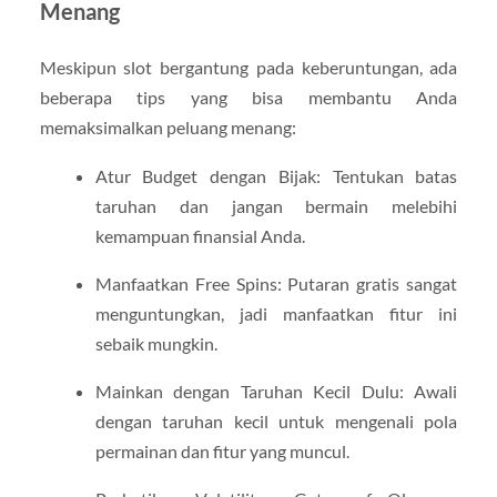
Menang
Meskipun slot bergantung pada keberuntungan, ada
beberapa tips yang bisa membantu Anda
memaksimalkan peluang menang:
Atur Budget dengan Bijak: Tentukan batas
taruhan dan jangan bermain melebihi
kemampuan finansial Anda.
Manfaatkan Free Spins: Putaran gratis sangat
menguntungkan, jadi manfaatkan fitur ini
sebaik mungkin.
Mainkan dengan Taruhan Kecil Dulu: Awali
dengan taruhan kecil untuk mengenali pola
permainan dan fitur yang muncul.