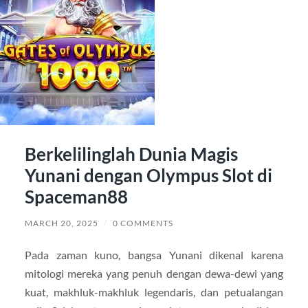
Berkelilinglah Dunia Magis
Yunani dengan Olympus Slot di
Spaceman88
MARCH 20, 2025
/
0 COMMENTS
Pada zaman kuno, bangsa Yunani dikenal karena
mitologi mereka yang penuh dengan dewa-dewi yang
kuat, makhluk-makhluk legendaris, dan petualangan