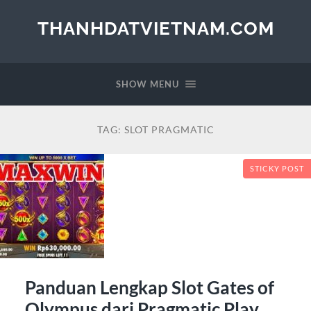
THANHDATVIETNAM.COM
SHOW MENU
TAG:
SLOT PRAGMATIC
STICKY POST
Panduan Lengkap Slot Gates of
Olympus dari Pragmatic Play