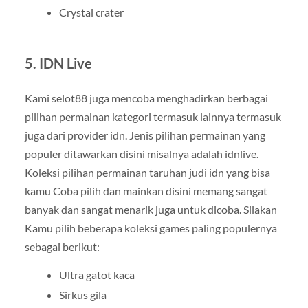
Crystal crater
5. IDN Live
Kami selot88 juga mencoba menghadirkan berbagai
pilihan permainan kategori termasuk lainnya termasuk
juga dari provider idn. Jenis pilihan permainan yang
populer ditawarkan disini misalnya adalah idnlive.
Koleksi pilihan permainan taruhan judi idn yang bisa
kamu Coba pilih dan mainkan disini memang sangat
banyak dan sangat menarik juga untuk dicoba. Silakan
Kamu pilih beberapa koleksi games paling populernya
sebagai berikut:
Ultra gatot kaca
Sirkus gila