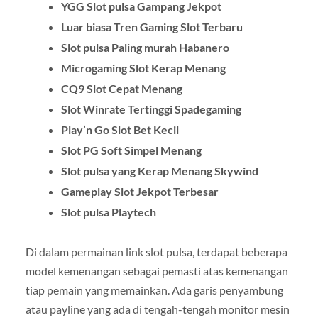
YGG Slot pulsa Gampang Jekpot
Luar biasa Tren Gaming Slot Terbaru
Slot pulsa Paling murah Habanero
Microgaming Slot Kerap Menang
CQ9 Slot Cepat Menang
Slot Winrate Tertinggi Spadegaming
Play’n Go Slot Bet Kecil
Slot PG Soft Simpel Menang
Slot pulsa yang Kerap Menang Skywind
Gameplay Slot Jekpot Terbesar
Slot pulsa Playtech
Di dalam permainan link slot pulsa, terdapat beberapa
model kemenangan sebagai pemasti atas kemenangan
tiap pemain yang memainkan. Ada garis penyambung
atau payline yang ada di tengah-tengah monitor mesin