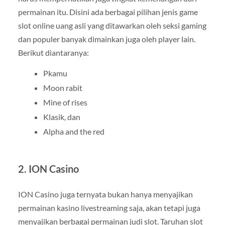
permainan itu. Disini ada berbagai pilihan jenis game
slot online uang asli yang ditawarkan oleh seksi gaming
dan populer banyak dimainkan juga oleh player lain.
Berikut diantaranya:
Pkamu
Moon rabit
Mine of rises
Klasik, dan
Alpha and the red
2. ION Casino
ION Casino juga ternyata bukan hanya menyajikan
permainan kasino livestreaming saja, akan tetapi juga
menyajikan berbagai permainan judi slot. Taruhan slot