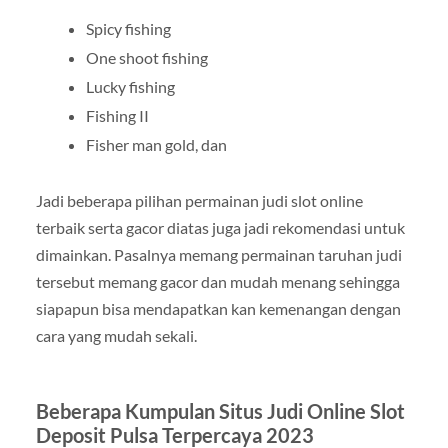
Spicy fishing
One shoot fishing
Lucky fishing
Fishing II
Fisher man gold, dan
Jadi beberapa pilihan permainan judi slot online
terbaik serta gacor diatas juga jadi rekomendasi untuk
dimainkan. Pasalnya memang permainan taruhan judi
tersebut memang gacor dan mudah menang sehingga
siapapun bisa mendapatkan kan kemenangan dengan
cara yang mudah sekali.
Beberapa Kumpulan Situs Judi Online Slot
Deposit Pulsa Terpercaya 2023