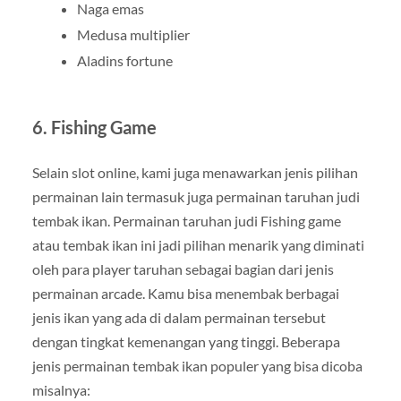
Naga emas
Medusa multiplier
Aladins fortune
6. Fishing Game
Selain slot online, kami juga menawarkan jenis pilihan
permainan lain termasuk juga permainan taruhan judi
tembak ikan. Permainan taruhan judi Fishing game
atau tembak ikan ini jadi pilihan menarik yang diminati
oleh para player taruhan sebagai bagian dari jenis
permainan arcade. Kamu bisa menembak berbagai
jenis ikan yang ada di dalam permainan tersebut
dengan tingkat kemenangan yang tinggi. Beberapa
jenis permainan tembak ikan populer yang bisa dicoba
misalnya: