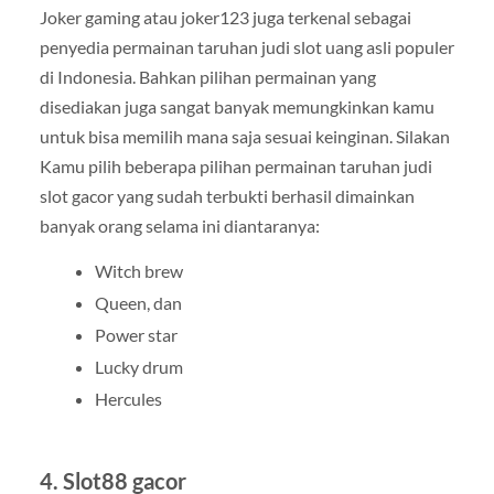
Joker gaming atau joker123 juga terkenal sebagai
penyedia permainan taruhan judi slot uang asli populer
di Indonesia. Bahkan pilihan permainan yang
disediakan juga sangat banyak memungkinkan kamu
untuk bisa memilih mana saja sesuai keinginan. Silakan
Kamu pilih beberapa pilihan permainan taruhan judi
slot gacor yang sudah terbukti berhasil dimainkan
banyak orang selama ini diantaranya:
Witch brew
Queen, dan
Power star
Lucky drum
Hercules
4. Slot88 gacor