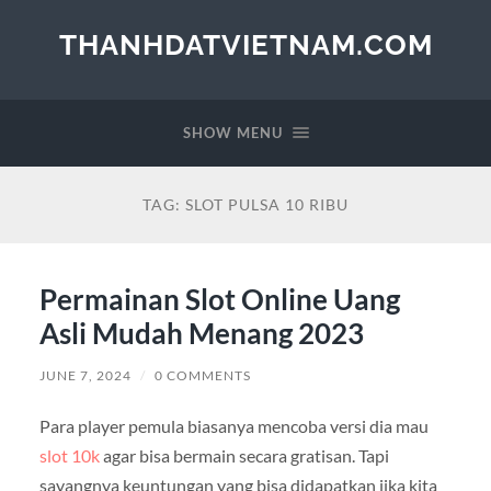
THANHDATVIETNAM.COM
SHOW MENU
TAG:
SLOT PULSA 10 RIBU
Permainan Slot Online Uang
Asli Mudah Menang 2023
JUNE 7, 2024
/
0 COMMENTS
Para player pemula biasanya mencoba versi dia mau
slot 10k
agar bisa bermain secara gratisan. Tapi
sayangnya keuntungan yang bisa didapatkan jika kita