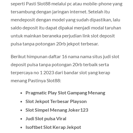
seperti Pasti Slot88 melalui pc atau mobile-phone yang
tersambung dengan jaringan internet. Setelah itu
mendeposit dengan model yang sudah dipastikan, lalu
saldo deposit itu dapat dipakai menjadi modal taruhan
untuk mainkan beraneka perjudian link slot deposit
pulsa tanpa potongan 20rb jekpot terbesar.
Berikut himpunan daftar 16 nama nama situs judi slot
deposit pulsa tanpa potongan 20rb terbaik serta
terpercaya no 1 2023 dari bandar slot yang kerap
menang Pastinya Slot88:
Pragmatic Play Slot Gampang Menang
Slot Jekpot Terbesar Playson
Slot Simpel Menang Joker123
Judi Slot pulsa Viral
Isoftbet Slot Kerap Jekpot