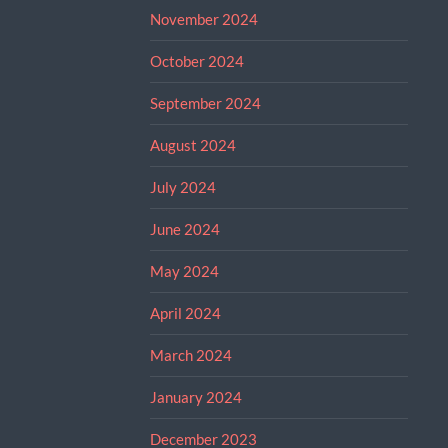
November 2024
October 2024
September 2024
August 2024
July 2024
June 2024
May 2024
April 2024
March 2024
January 2024
December 2023