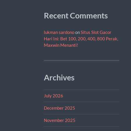
Recent Comments
lukman sardono
on
Situs Slot Gacor
Hari Ini: Bet 100, 200, 400, 800 Perak,
Maxwin Menanti!
Archives
July 2026
December 2025
November 2025