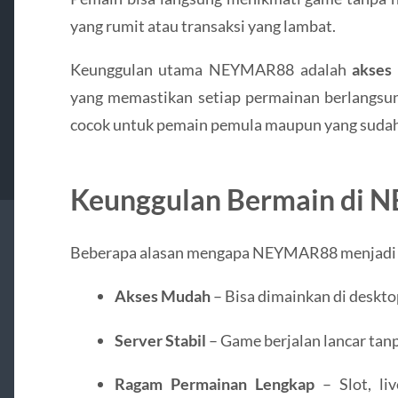
yang rumit atau transaksi yang lambat.
Keunggulan utama NEYMAR88 adalah
akses 
yang memastikan setiap permainan berlangsung
cocok untuk pemain pemula maupun yang suda
Keunggulan Bermain di
Beberapa alasan mengapa NEYMAR88 menjadi p
Akses Mudah
– Bisa dimainkan di deskt
Server Stabil
– Game berjalan lancar tan
Ragam Permainan Lengkap
– Slot, li