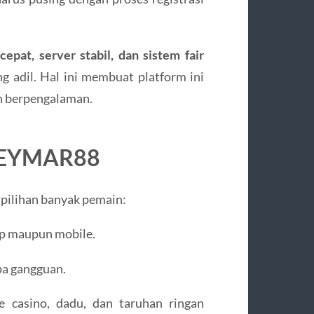
cepat, server stabil, dan sistem fair
 adil. Hal ini membuat platform ini
h berpengalaman.
 NEYMAR88
ilihan banyak pemain:
op maupun mobile.
pa gangguan.
ve casino, dadu, dan taruhan ringan