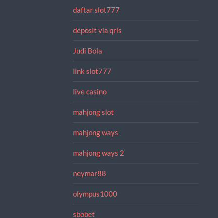
daftar slot777
deposit via qris
Judi Bola
link slot777
live casino
mahjong slot
mahjong ways
mahjong ways 2
neymar88
olympus1000
sbobet