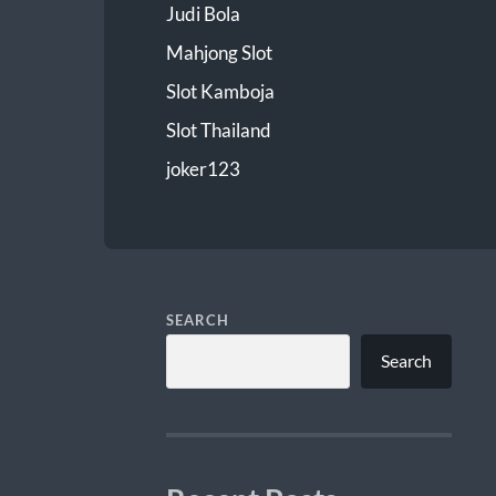
Judi Bola
Mahjong Slot
Slot Kamboja
Slot Thailand
joker123
SEARCH
Search