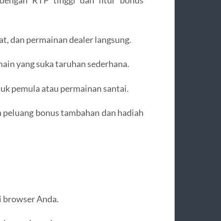
at, dan permainan dealer langsung.
main yang suka taruhan sederhana.
uk pemula atau permainan santai.
 peluang bonus tambahan dan hadiah
i browser Anda.