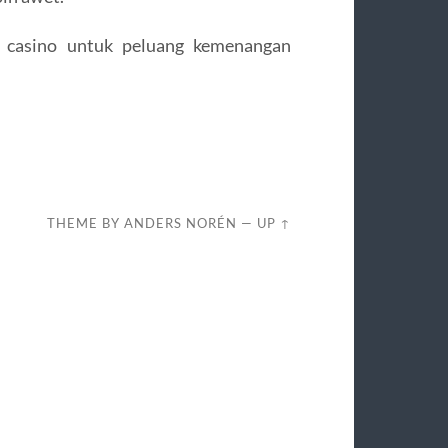
e casino untuk peluang kemenangan
THEME BY
ANDERS NORÉN
—
UP ↑