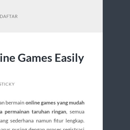
 DAFTAR
ne Games Easily
STICKY
an bermain
online games yang mudah
gga permainan taruhan ringan
, semua
ang sederhana namun fitur lengkap.
rus pusing dengan proses registrasi