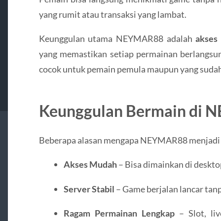
yang rumit atau transaksi yang lambat.
Keunggulan utama NEYMAR88 adalah
akses 
yang memastikan setiap permainan berlangsung
cocok untuk pemain pemula maupun yang suda
Keunggulan Bermain di
Beberapa alasan mengapa NEYMAR88 menjadi p
Akses Mudah
– Bisa dimainkan di deskt
Server Stabil
– Game berjalan lancar tan
Ragam Permainan Lengkap
– Slot, li