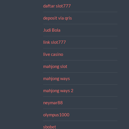
daftar slot777
deposit via qris
Judi Bola
link slot777
live casino
mahjong slot
mahjong ways
mahjong ways 2
neymar88
olympus1000
sbobet