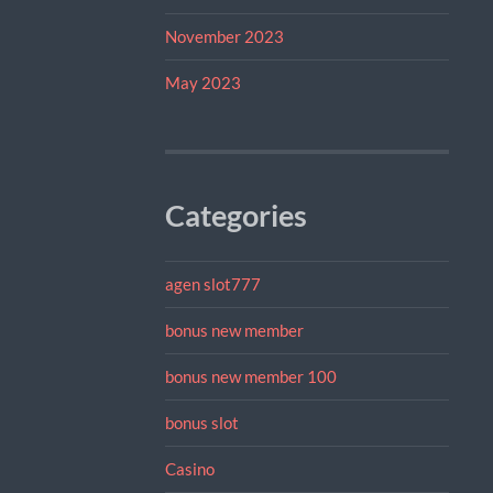
November 2023
May 2023
Categories
agen slot777
bonus new member
bonus new member 100
bonus slot
Casino