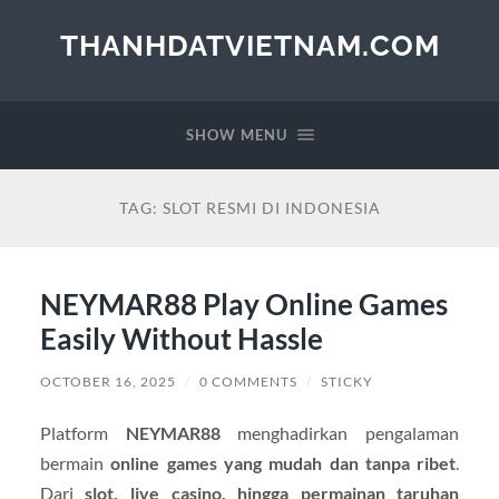
THANHDATVIETNAM.COM
SHOW MENU
TAG:
SLOT RESMI DI INDONESIA
NEYMAR88 Play Online Games
Easily Without Hassle
OCTOBER 16, 2025
/
0 COMMENTS
/
STICKY
Platform
NEYMAR88
menghadirkan pengalaman
bermain
online games yang mudah dan tanpa ribet
.
Dari
slot, live casino, hingga permainan taruhan