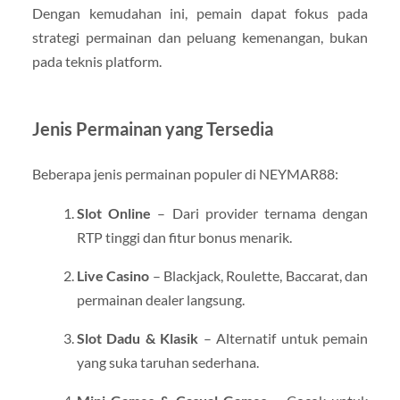
Dengan kemudahan ini, pemain dapat fokus pada
strategi permainan dan peluang kemenangan, bukan
pada teknis platform.
Jenis Permainan yang Tersedia
Beberapa jenis permainan populer di NEYMAR88:
Slot Online
– Dari provider ternama dengan
RTP tinggi dan fitur bonus menarik.
Live Casino
– Blackjack, Roulette, Baccarat, dan
permainan dealer langsung.
Slot Dadu & Klasik
– Alternatif untuk pemain
yang suka taruhan sederhana.