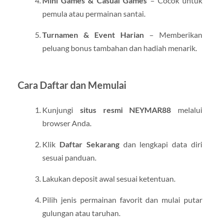
Mini Games & Casual Games
– Cocok untuk
pemula atau permainan santai.
Turnamen & Event Harian
– Memberikan
peluang bonus tambahan dan hadiah menarik.
Cara Daftar dan Memulai
Kunjungi
situs resmi NEYMAR88
melalui
browser Anda.
Klik
Daftar Sekarang
dan lengkapi data diri
sesuai panduan.
Lakukan deposit awal sesuai ketentuan.
Pilih jenis permainan favorit dan mulai putar
gulungan atau taruhan.