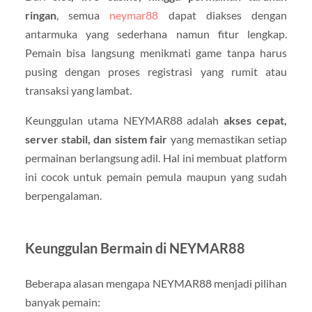
ringan
, semua
neymar88
dapat diakses dengan
antarmuka yang sederhana namun fitur lengkap.
Pemain bisa langsung menikmati game tanpa harus
pusing dengan proses registrasi yang rumit atau
transaksi yang lambat.
Keunggulan utama NEYMAR88 adalah
akses cepat,
server stabil, dan sistem fair
yang memastikan setiap
permainan berlangsung adil. Hal ini membuat platform
ini cocok untuk pemain pemula maupun yang sudah
berpengalaman.
Keunggulan Bermain di NEYMAR88
Beberapa alasan mengapa NEYMAR88 menjadi pilihan
banyak pemain: