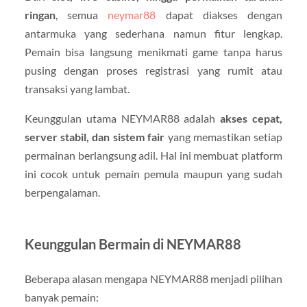
ringan
, semua
neymar88
dapat diakses dengan
antarmuka yang sederhana namun fitur lengkap.
Pemain bisa langsung menikmati game tanpa harus
pusing dengan proses registrasi yang rumit atau
transaksi yang lambat.
Keunggulan utama NEYMAR88 adalah
akses cepat,
server stabil, dan sistem fair
yang memastikan setiap
permainan berlangsung adil. Hal ini membuat platform
ini cocok untuk pemain pemula maupun yang sudah
berpengalaman.
Keunggulan Bermain di NEYMAR88
Beberapa alasan mengapa NEYMAR88 menjadi pilihan
banyak pemain: