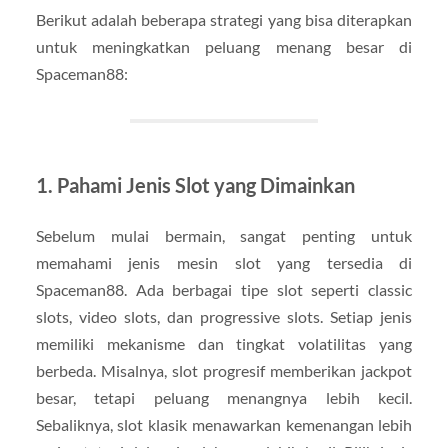
Berikut adalah beberapa strategi yang bisa diterapkan
untuk meningkatkan peluang menang besar di
Spaceman88:
1. Pahami Jenis Slot yang Dimainkan
Sebelum mulai bermain, sangat penting untuk
memahami jenis mesin slot yang tersedia di
Spaceman88. Ada berbagai tipe slot seperti classic
slots, video slots, dan progressive slots. Setiap jenis
memiliki mekanisme dan tingkat volatilitas yang
berbeda. Misalnya, slot progresif memberikan jackpot
besar, tetapi peluang menangnya lebih kecil.
Sebaliknya, slot klasik menawarkan kemenangan lebih