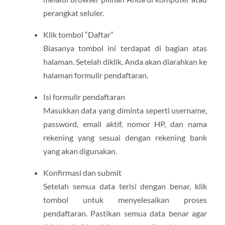
perangkat seluler.
Klik tombol “Daftar”
Biasanya tombol ini terdapat di bagian atas
halaman. Setelah diklik, Anda akan diarahkan ke
halaman formulir pendaftaran.
Isi formulir pendaftaran
Masukkan data yang diminta seperti username,
password, email aktif, nomor HP, dan nama
rekening yang sesuai dengan rekening bank
yang akan digunakan.
Konfirmasi dan submit
Setelah semua data terisi dengan benar, klik
tombol untuk menyelesaikan proses
pendaftaran. Pastikan semua data benar agar