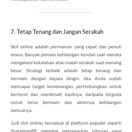
7. Tetap Tenang dan Jangan Serakah
Slot online adalah permainan yang cepat dan penuh
emosi. Banyak pemain kehilangan kendali saat mereka
mengalami kekalahan atau malah serakah saat menang
besar. Strategi terbaik adalah tetap tenang dan
bermain dengan kepala dingin. Jika Anda sudah
mencapai target kemenangan, pertimbangkan untuk
berhenti dan menikmati hasilnya, daripada tergoda
untuk terus bermain dan akhirnya kehilangan
semuanya.
Judi slot online, termasuk di platform populer seperti
Spaceman88, memang menawarkan hiburan yang