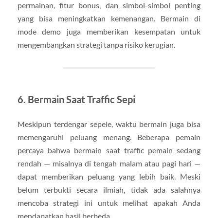
permainan, fitur bonus, dan simbol-simbol penting
yang bisa meningkatkan kemenangan. Bermain di
mode demo juga memberikan kesempatan untuk
mengembangkan strategi tanpa risiko kerugian.
6. Bermain Saat Traffic Sepi
Meskipun terdengar sepele, waktu bermain juga bisa
memengaruhi peluang menang. Beberapa pemain
percaya bahwa bermain saat traffic pemain sedang
rendah — misalnya di tengah malam atau pagi hari —
dapat memberikan peluang yang lebih baik. Meski
belum terbukti secara ilmiah, tidak ada salahnya
mencoba strategi ini untuk melihat apakah Anda
mendapatkan hasil berbeda.