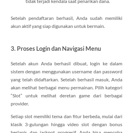
tidak terjadi kendala saat penarikan dana.
Setelah pendaftaran berhasil, Anda sudah memiliki
akun aktif yang siap digunakan untuk bermain.
3. Proses Login dan Navigasi Menu
Setelah akun Anda berhasil dibuat, login ke dalam
sistem dengan menggunakan username dan password
yang telah didaftarkan. Setelah berhasil masuk, Anda
akan melihat berbagai menu permainan. Pilih kategori
“Slot” untuk melihat deretan game dari berbagai
provider.
Setiap slot memiliki tema dan fitur berbeda, mulai dari
klasik 3-gulungan hingga video slot dengan bonus
berlapis dan jackpot progresif. Anda bisa mencoba