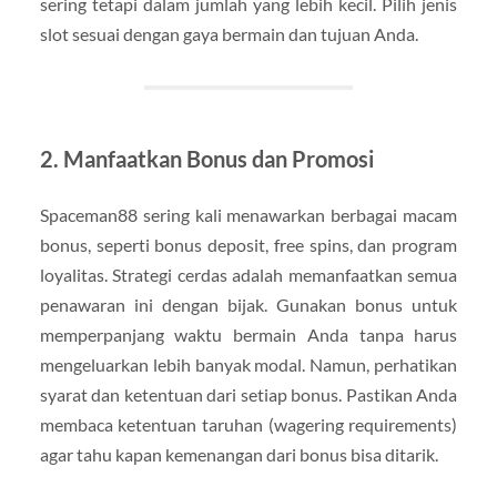
sering tetapi dalam jumlah yang lebih kecil. Pilih jenis
slot sesuai dengan gaya bermain dan tujuan Anda.
2. Manfaatkan Bonus dan Promosi
Spaceman88 sering kali menawarkan berbagai macam
bonus, seperti bonus deposit, free spins, dan program
loyalitas. Strategi cerdas adalah memanfaatkan semua
penawaran ini dengan bijak. Gunakan bonus untuk
memperpanjang waktu bermain Anda tanpa harus
mengeluarkan lebih banyak modal. Namun, perhatikan
syarat dan ketentuan dari setiap bonus. Pastikan Anda
membaca ketentuan taruhan (wagering requirements)
agar tahu kapan kemenangan dari bonus bisa ditarik.