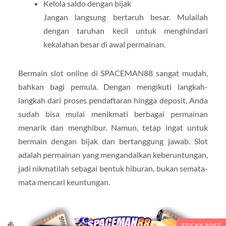
Kelola saldo dengan bijak
Jangan langsung bertaruh besar. Mulailah
dengan taruhan kecil untuk menghindari
kekalahan besar di awal permainan.
Bermain slot online di SPACEMAN88 sangat mudah,
bahkan bagi pemula. Dengan mengikuti langkah-
langkah dari proses pendaftaran hingga deposit, Anda
sudah bisa mulai menikmati berbagai permainan
menarik dan menghibur. Namun, tetap ingat untuk
bermain dengan bijak dan bertanggung jawab. Slot
adalah permainan yang mengandalkan keberuntungan,
jadi nikmatilah sebagai bentuk hiburan, bukan semata-
mata mencari keuntungan.
STICKY POST