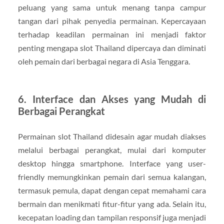
peluang yang sama untuk menang tanpa campur
tangan dari pihak penyedia permainan. Kepercayaan
terhadap keadilan permainan ini menjadi faktor
penting mengapa slot Thailand dipercaya dan diminati
oleh pemain dari berbagai negara di Asia Tenggara.
6. Interface dan Akses yang Mudah di
Berbagai Perangkat
Permainan slot Thailand didesain agar mudah diakses
melalui berbagai perangkat, mulai dari komputer
desktop hingga smartphone. Interface yang user-
friendly memungkinkan pemain dari semua kalangan,
termasuk pemula, dapat dengan cepat memahami cara
bermain dan menikmati fitur-fitur yang ada. Selain itu,
kecepatan loading dan tampilan responsif juga menjadi