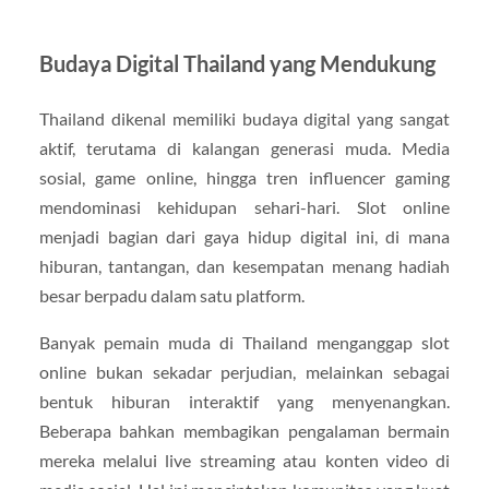
Budaya Digital Thailand yang Mendukung
Thailand dikenal memiliki budaya digital yang sangat
aktif, terutama di kalangan generasi muda. Media
sosial, game online, hingga tren influencer gaming
mendominasi kehidupan sehari-hari. Slot online
menjadi bagian dari gaya hidup digital ini, di mana
hiburan, tantangan, dan kesempatan menang hadiah
besar berpadu dalam satu platform.
Banyak pemain muda di Thailand menganggap slot
online bukan sekadar perjudian, melainkan sebagai
bentuk hiburan interaktif yang menyenangkan.
Beberapa bahkan membagikan pengalaman bermain
mereka melalui live streaming atau konten video di