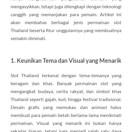
mengasyikkan, tetapi juga dilengkapi dengan teknologi
canggih yang memanjakan para pemain. Artikel ini
akan membahas berbagai jenis permainan slot
Thailand beserta fitur unggulannya yang membuatnya
semakin diminati.
1. Keunikan Tema dan Visual yang Menarik
Slot Thailand terkenal dengan tema-temanya yang
beragam dan khas. Banyak permainan slot yang
mengangkat budaya, cerita rakyat, dan simbol khas
Thailand seperti gajah, kuil, hingga festival tradisional.
Desain grafis yang memukau dan animasi halus
membuat para pemain betah berlama-lama menikmati
permainan. Visual yang menarik ini bukan hanya
sekadar hiasan, tetapi juga menjadi salah satu daya