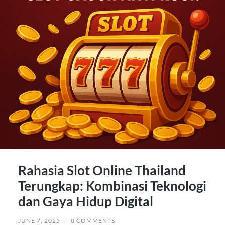
Rahasia Slot Online Thailand
Terungkap: Kombinasi Teknologi
dan Gaya Hidup Digital
JUNE 7, 2025
/
0 COMMENTS