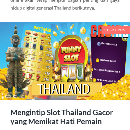
hidup digital generasi Thailand berikutnya.
STICKY POST
Mengintip Slot Thailand Gacor
yang Memikat Hati Pemain