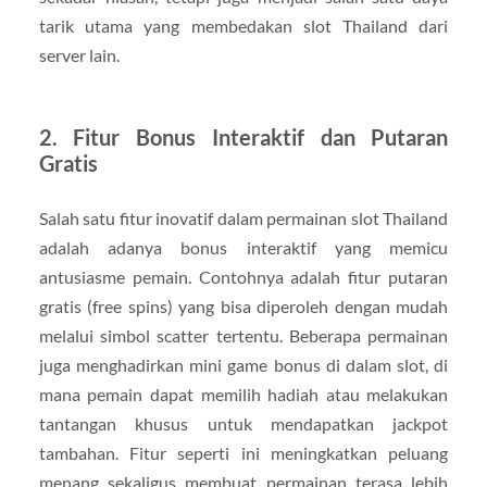
tarik utama yang membedakan slot Thailand dari
server lain.
2. Fitur Bonus Interaktif dan Putaran
Gratis
Salah satu fitur inovatif dalam permainan slot Thailand
adalah adanya bonus interaktif yang memicu
antusiasme pemain. Contohnya adalah fitur putaran
gratis (free spins) yang bisa diperoleh dengan mudah
melalui simbol scatter tertentu. Beberapa permainan
juga menghadirkan mini game bonus di dalam slot, di
mana pemain dapat memilih hadiah atau melakukan
tantangan khusus untuk mendapatkan jackpot
tambahan. Fitur seperti ini meningkatkan peluang
menang sekaligus membuat permainan terasa lebih