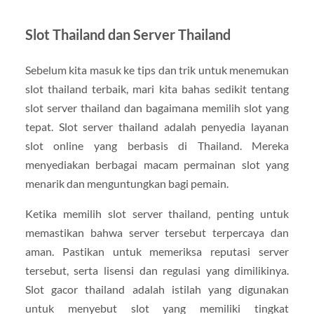
Slot Thailand dan Server Thailand
Sebelum kita masuk ke tips dan trik untuk menemukan
slot thailand terbaik, mari kita bahas sedikit tentang
slot server thailand dan bagaimana memilih slot yang
tepat. Slot server thailand adalah penyedia layanan
slot online yang berbasis di Thailand. Mereka
menyediakan berbagai macam permainan slot yang
menarik dan menguntungkan bagi pemain.
Ketika memilih slot server thailand, penting untuk
memastikan bahwa server tersebut terpercaya dan
aman. Pastikan untuk memeriksa reputasi server
tersebut, serta lisensi dan regulasi yang dimilikinya.
Slot gacor thailand adalah istilah yang digunakan
untuk menyebut slot yang memiliki tingkat