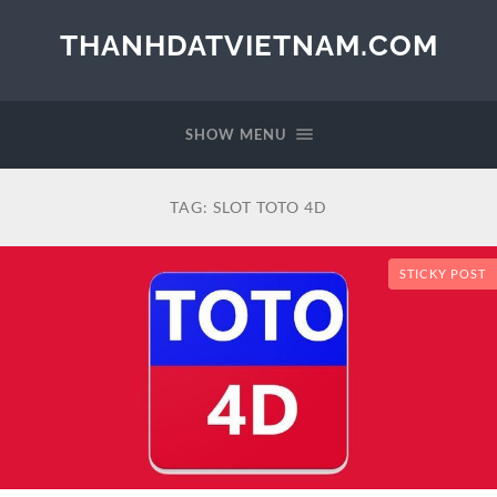
THANHDATVIETNAM.COM
SHOW MENU
TAG:
SLOT TOTO 4D
STICKY POST