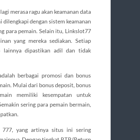
u lagi merasa ragu akan keamanan data
ini dilengkapi dengan sistem keamanan
ng para pemain. Selain itu, Linkslot77
inan yang mereka sediakan. Setiap
 lainnya dipastikan adil dan tidak
 adalah berbagai promosi dan bonus
ain. Mulai dari bonus deposit, bonus
emain memiliki kesempatan untuk
emakin sering para pemain bermain,
apatkan.
 777, yang artinya situs ini sering
ainnya. Dengan tingkat RTP (Return