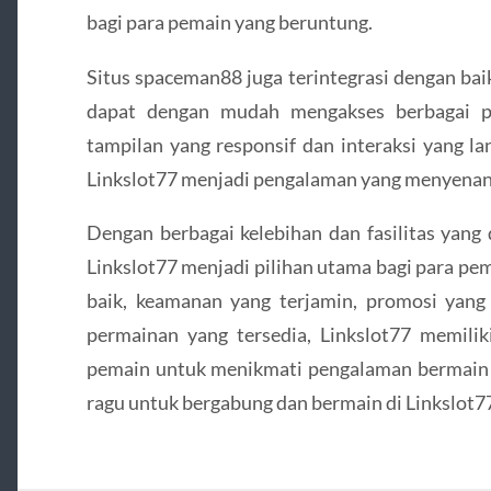
bagi para pemain yang beruntung.
Situs spaceman88 juga terintegrasi dengan bai
dapat dengan mudah mengakses berbagai p
tampilan yang responsif dan interaksi yang la
Linkslot77 menjadi pengalaman yang menyenan
Dengan berbagai kelebihan dan fasilitas yang
Linkslot77 menjadi pilihan utama bagi para pem
baik, keamanan yang terjamin, promosi yan
permainan yang tersedia, Linkslot77 memili
pemain untuk menikmati pengalaman bermain ju
ragu untuk bergabung dan bermain di Linkslot77