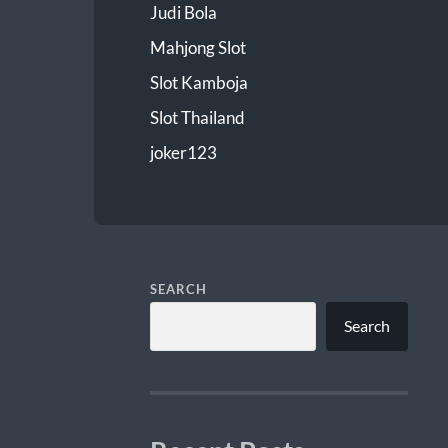
Judi Bola
Mahjong Slot
Slot Kamboja
Slot Thailand
joker123
SEARCH
Search