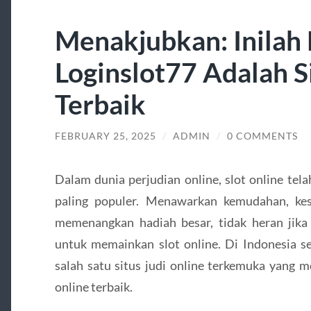
Menakjubkan: Inilah
Loginslot77 Adalah S
Terbaik
FEBRUARY 25, 2025
/
ADMIN
/
0 COMMENTS
Dalam dunia perjudian online, slot online tel
paling populer. Menawarkan kemudahan, ke
memenangkan hadiah besar, tidak heran jika 
untuk memainkan slot online. Di Indonesia se
salah satu situs judi online terkemuka yang
online terbaik.