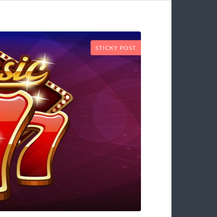
STICKY POST