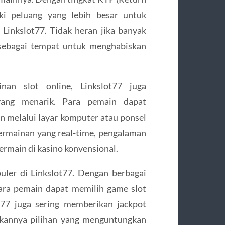
iki peluang yang lebih besar untuk
Linkslot77. Tidak heran jika banyak
 sebagai tempat untuk menghabiskan
nan slot online, Linkslot77 juga
ang menarik. Para pemain dapat
n melalui layar komputer atau ponsel
ermainan yang real-time, pengalaman
ermain di kasino konvensional.
ler di Linkslot77. Dengan berbagai
ara pemain dapat memilih game slot
777 juga sering memberikan jackpot
dikannya pilihan yang menguntungkan