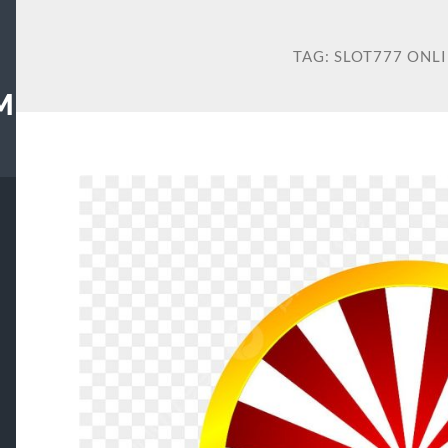
TAG:
SLOT777 ONL
M.COM