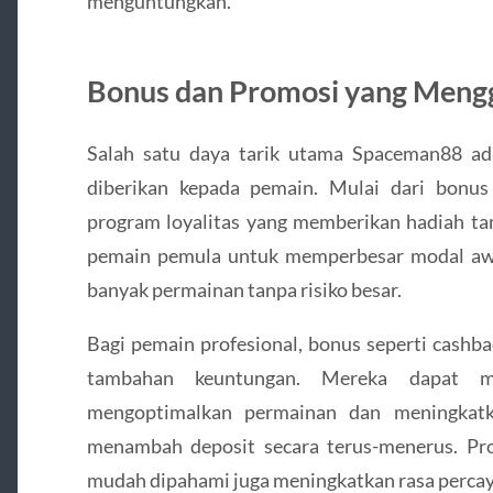
menguntungkan.
Bonus dan Promosi yang Meng
Salah satu daya tarik utama Spaceman88 ad
diberikan kepada pemain. Mulai dari bonus
program loyalitas yang memberikan hadiah t
pemain pemula untuk memperbesar modal awa
banyak permainan tanpa risiko besar.
Bagi pemain profesional, bonus seperti cashb
tambahan keuntungan. Mereka dapat m
mengoptimalkan permainan dan meningkatk
menambah deposit secara terus-menerus. Pr
mudah dipahami juga meningkatkan rasa percaya