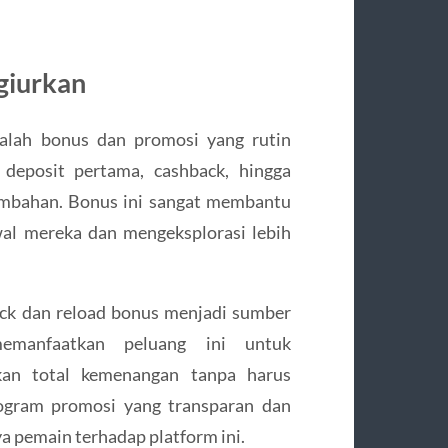
giurkan
alah bonus dan promosi yang rutin
 deposit pertama, cashback, hingga
ambahan. Bonus ini sangat membantu
l mereka dan mengeksplorasi lebih
ack dan reload bonus menjadi sumber
emanfaatkan peluang ini untuk
an total kemenangan tanpa harus
ogram promosi yang transparan dan
 pemain terhadap platform ini.