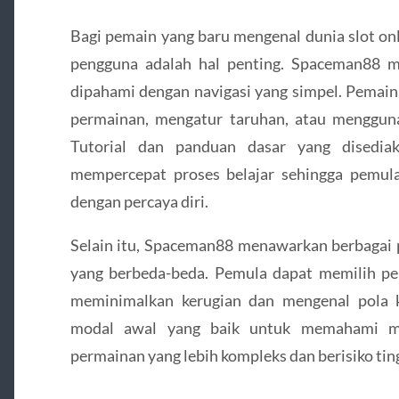
Bagi pemain yang baru mengenal dunia slot on
pengguna adalah hal penting. Spaceman88 
dipahami dengan navigasi yang simpel. Pemain
permainan, mengatur taruhan, atau menggunak
Tutorial dan panduan dasar yang disedi
mempercepat proses belajar sehingga pemul
dengan percaya diri.
Selain itu, Spaceman88 menawarkan berbagai pi
yang berbeda-beda. Pemula dapat memilih pe
meminimalkan kerugian dan mengenal pola k
modal awal yang baik untuk memahami me
permainan yang lebih kompleks dan berisiko ting