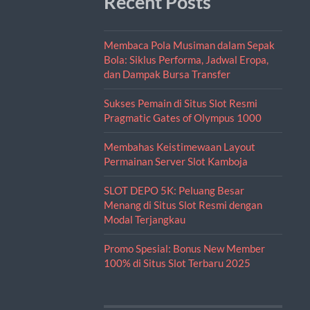
Recent Posts
Membaca Pola Musiman dalam Sepak
Bola: Siklus Performa, Jadwal Eropa,
dan Dampak Bursa Transfer
Sukses Pemain di Situs Slot Resmi
Pragmatic Gates of Olympus 1000
Membahas Keistimewaan Layout
Permainan Server Slot Kamboja
SLOT DEPO 5K: Peluang Besar
Menang di Situs Slot Resmi dengan
Modal Terjangkau
Promo Spesial: Bonus New Member
100% di Situs Slot Terbaru 2025