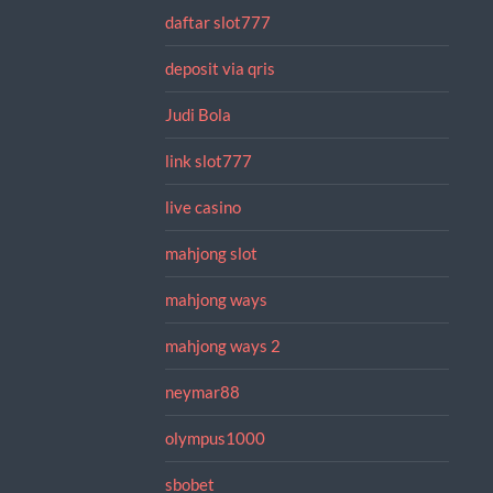
daftar slot777
deposit via qris
Judi Bola
link slot777
live casino
mahjong slot
mahjong ways
mahjong ways 2
neymar88
olympus1000
sbobet