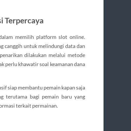
i Terpercaya
alam memilih platform slot online.
 canggih untuk melindungi data dan
penarikan dilakukan melalui metode
dak perlu khawatir soal keamanan dana
onsif siap membantu pemain kapan saja
ing terutama bagi pemain baru yang
rmasi terkait permainan.