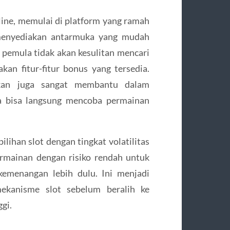
line, memulai di platform yang ramah
menyediakan antarmuka yang mudah
 pemula tidak akan kesulitan mencari
an fitur-fitur bonus yang tersedia.
akan juga sangat membantu dalam
a bisa langsung mencoba permainan
lihan slot dengan tingkat volatilitas
rmainan dengan risiko rendah untuk
emenangan lebih dulu. Ini menjadi
kanisme slot sebelum beralih ke
gi.