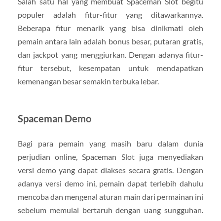
Salah satu hal yang membuat Spaceman Slot begitu
populer adalah fitur-fitur yang ditawarkannya.
Beberapa fitur menarik yang bisa dinikmati oleh
pemain antara lain adalah bonus besar, putaran gratis,
dan jackpot yang menggiurkan. Dengan adanya fitur-
fitur tersebut, kesempatan untuk mendapatkan
kemenangan besar semakin terbuka lebar.
Spaceman Demo
Bagi para pemain yang masih baru dalam dunia
perjudian online, Spaceman Slot juga menyediakan
versi demo yang dapat diakses secara gratis. Dengan
adanya versi demo ini, pemain dapat terlebih dahulu
mencoba dan mengenal aturan main dari permainan ini
sebelum memulai bertaruh dengan uang sungguhan.