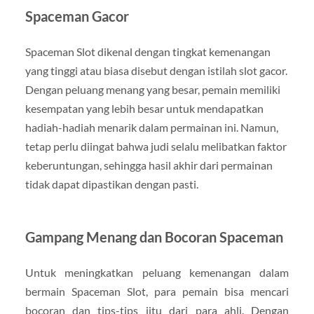
Spaceman Gacor
Spaceman Slot dikenal dengan tingkat kemenangan
yang tinggi atau biasa disebut dengan istilah slot gacor.
Dengan peluang menang yang besar, pemain memiliki
kesempatan yang lebih besar untuk mendapatkan
hadiah-hadiah menarik dalam permainan ini. Namun,
tetap perlu diingat bahwa judi selalu melibatkan faktor
keberuntungan, sehingga hasil akhir dari permainan
tidak dapat dipastikan dengan pasti.
Gampang Menang dan Bocoran Spaceman
Untuk meningkatkan peluang kemenangan dalam
bermain Spaceman Slot, para pemain bisa mencari
bocoran dan tips-tips jitu dari para ahli. Dengan