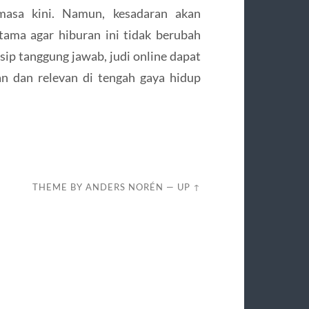
asa kini. Namun, kesadaran akan
tama agar hiburan ini tidak berubah
p tanggung jawab, judi online dapat
n dan relevan di tengah gaya hidup
THEME BY
ANDERS NORÉN
—
UP ↑