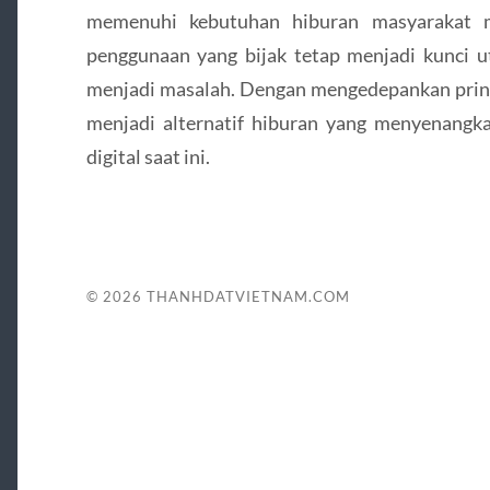
memenuhi kebutuhan hiburan masyarakat m
penggunaan yang bijak tetap menjadi kunci u
menjadi masalah. Dengan mengedepankan prinsi
menjadi alternatif hiburan yang menyenangka
digital saat ini.
© 2026
THANHDATVIETNAM.COM