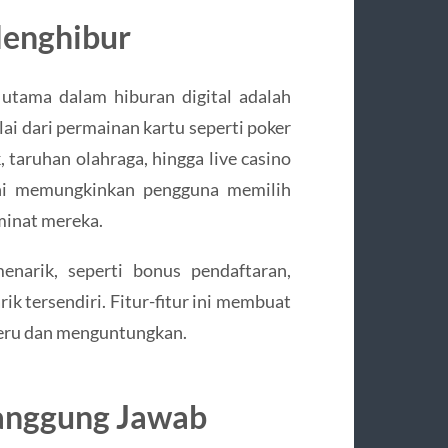
enghibur
n utama dalam hiburan digital adalah
ai dari permainan kartu seperti poker
 taruhan olahraga, hingga live casino
 ini memungkinkan pengguna memilih
minat mereka.
narik, seperti bonus pendaftaran,
ik tersendiri. Fitur-fitur ini membuat
 seru dan menguntungkan.
anggung Jawab