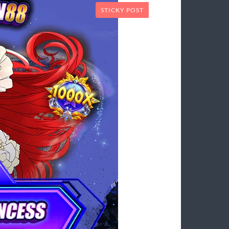
STICKY POST