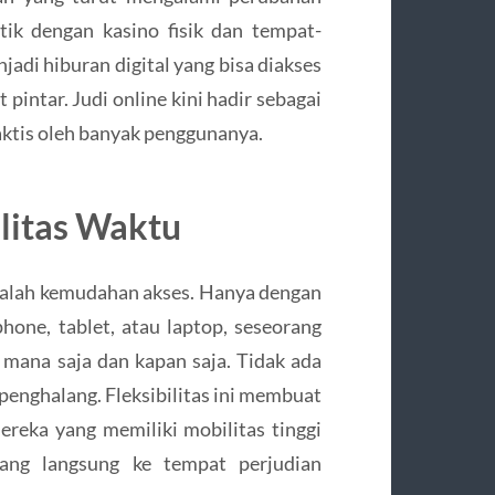
ntik dengan kasino fisik dan tempat-
njadi hiburan digital yang bisa diakses
pintar. Judi online kini hadir sebagai
raktis oleh banyak penggunanya.
litas Waktu
adalah kemudahan akses. Hanya dengan
hone, tablet, atau laptop, seseorang
 mana saja dan kapan saja. Tidak ada
 penghalang. Fleksibilitas ini membuat
ereka yang memiliki mobilitas tinggi
ang langsung ke tempat perjudian