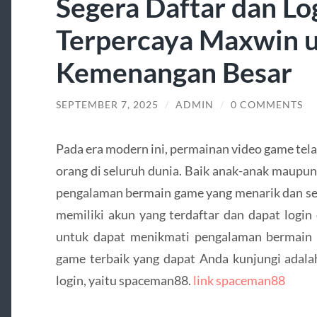
Segera Daftar dan Log
Terpercaya Maxwin 
Kemenangan Besar
SEPTEMBER 7, 2025
/
ADMIN
/
0 COMMENTS
Pada era modern ini, permainan video game tela
orang di seluruh dunia. Baik anak-anak maup
pengalaman bermain game yang menarik dan ser
memiliki akun yang terdaftar dan dapat login 
untuk dapat menikmati pengalaman bermain ya
game terbaik yang dapat Anda kunjungi adala
login, yaitu spaceman88.
link spaceman88