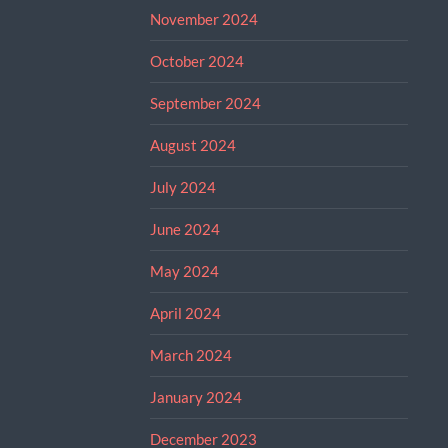
November 2024
October 2024
September 2024
August 2024
July 2024
June 2024
May 2024
April 2024
March 2024
January 2024
December 2023