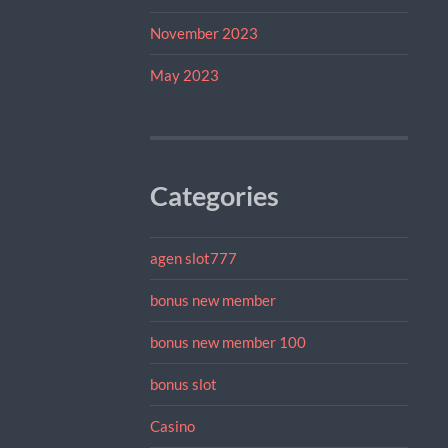
November 2023
May 2023
Categories
agen slot777
bonus new member
bonus new member 100
bonus slot
Casino