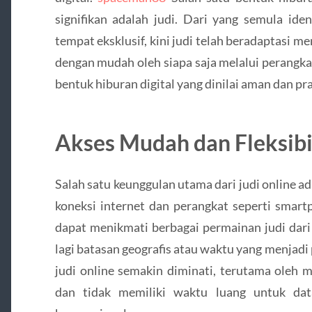
signifikan adalah judi. Dari yang semula ide
tempat eksklusif, kini judi telah beradaptasi me
dengan mudah oleh siapa saja melalui perangkat 
bentuk hiburan digital yang dinilai aman dan p
Akses Mudah dan Fleksibi
Salah satu keunggulan utama dari judi online 
koneksi internet dan perangkat seperti smartp
dapat menikmati berbagai permainan judi dari
lagi batasan geografis atau waktu yang menjadi
judi online semakin diminati, terutama oleh m
dan tidak memiliki waktu luang untuk dat