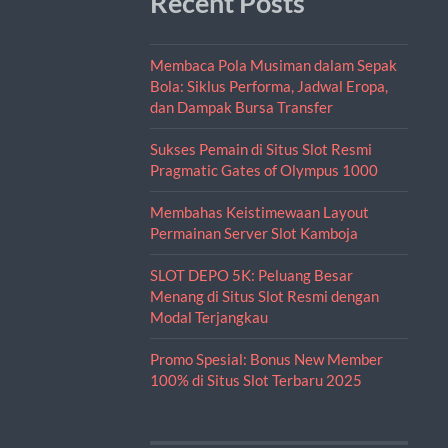
Recent Posts
Membaca Pola Musiman dalam Sepak
Bola: Siklus Performa, Jadwal Eropa,
dan Dampak Bursa Transfer
Sukses Pemain di Situs Slot Resmi
Pragmatic Gates of Olympus 1000
Membahas Keistimewaan Layout
Permainan Server Slot Kamboja
SLOT DEPO 5K: Peluang Besar
Menang di Situs Slot Resmi dengan
Modal Terjangkau
Promo Spesial: Bonus New Member
100% di Situs Slot Terbaru 2025