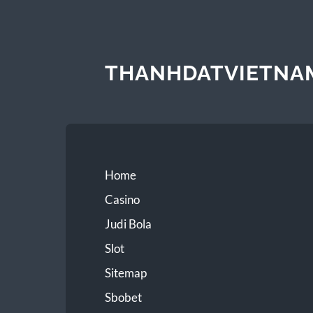
THANHDATVIETNA
Home
Casino
Judi Bola
Slot
Sitemap
Sbobet