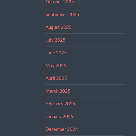
October 2025
September 2025
August 2025
July 2025
June 2025
May 2025
April 2025
March 2025
February 2025
January 2025
December 2024