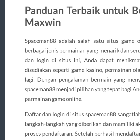
Panduan Terbaik untuk Be
Maxwin
Spaceman88 adalah salah satu situs game 
berbagai jenis permainan yang menarik dan se
dan login di situs ini, Anda dapat menikm
disediakan seperti game kasino, permainan ola
lagi. Dengan pengalaman bermain yang men
spaceman88 menjadi pilihan yang tepat bagi An
permainan game online.
Daftar dan login di situs spaceman88 sangatl
langkah-langkah yang diberikan dan memiliki a
proses pendaftaran. Setelah berhasil mendafta