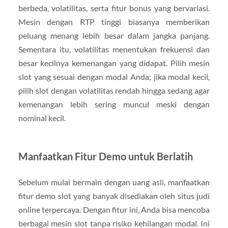
berbeda, volatilitas, serta fitur bonus yang bervariasi.
Mesin dengan RTP tinggi biasanya memberikan
peluang menang lebih besar dalam jangka panjang.
Sementara itu, volatilitas menentukan frekuensi dan
besar kecilnya kemenangan yang didapat. Pilih mesin
slot yang sesuai dengan modal Anda; jika modal kecil,
pilih slot dengan volatilitas rendah hingga sedang agar
kemenangan lebih sering muncul meski dengan
nominal kecil.
Manfaatkan Fitur Demo untuk Berlatih
Sebelum mulai bermain dengan uang asli, manfaatkan
fitur demo slot yang banyak disediakan oleh situs judi
online terpercaya. Dengan fitur ini, Anda bisa mencoba
berbagai mesin slot tanpa risiko kehilangan modal. Ini