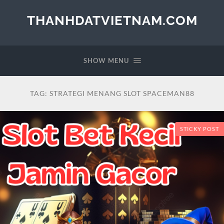
THANHDATVIETNAM.COM
SHOW MENU
TAG:
STRATEGI MENANG SLOT SPACEMAN88
STICKY POST