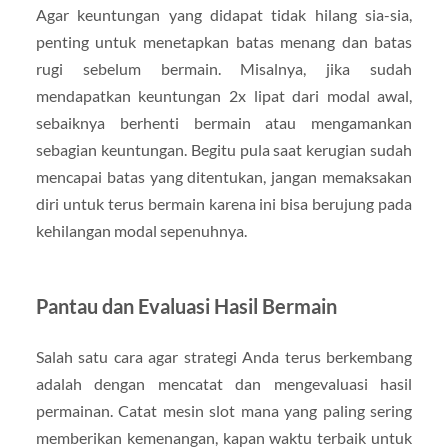
Agar keuntungan yang didapat tidak hilang sia-sia,
penting untuk menetapkan batas menang dan batas
rugi sebelum bermain. Misalnya, jika sudah
mendapatkan keuntungan 2x lipat dari modal awal,
sebaiknya berhenti bermain atau mengamankan
sebagian keuntungan. Begitu pula saat kerugian sudah
mencapai batas yang ditentukan, jangan memaksakan
diri untuk terus bermain karena ini bisa berujung pada
kehilangan modal sepenuhnya.
Pantau dan Evaluasi Hasil Bermain
Salah satu cara agar strategi Anda terus berkembang
adalah dengan mencatat dan mengevaluasi hasil
permainan. Catat mesin slot mana yang paling sering
memberikan kemenangan, kapan waktu terbaik untuk