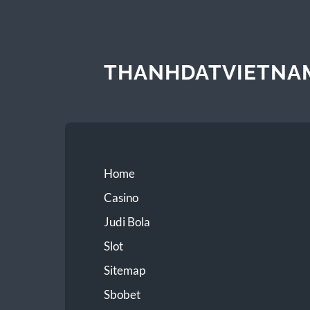
THANHDATVIETNA
Home
Casino
Judi Bola
Slot
Sitemap
Sbobet