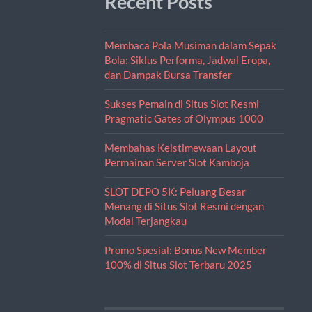
Recent Posts
Membaca Pola Musiman dalam Sepak
Bola: Siklus Performa, Jadwal Eropa,
dan Dampak Bursa Transfer
Sukses Pemain di Situs Slot Resmi
Pragmatic Gates of Olympus 1000
Membahas Keistimewaan Layout
Permainan Server Slot Kamboja
SLOT DEPO 5K: Peluang Besar
Menang di Situs Slot Resmi dengan
Modal Terjangkau
Promo Spesial: Bonus New Member
100% di Situs Slot Terbaru 2025