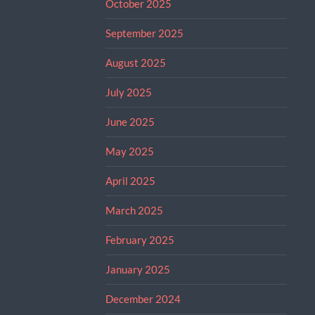
October 2025
September 2025
August 2025
July 2025
June 2025
May 2025
April 2025
March 2025
February 2025
January 2025
December 2024