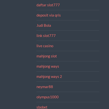
daftar slot777
deposit via qris
Judi Bola
link slot777
live casino
mahjong slot
mahjong ways
mahjong ways 2
neymar88
olympus1000
sbobet