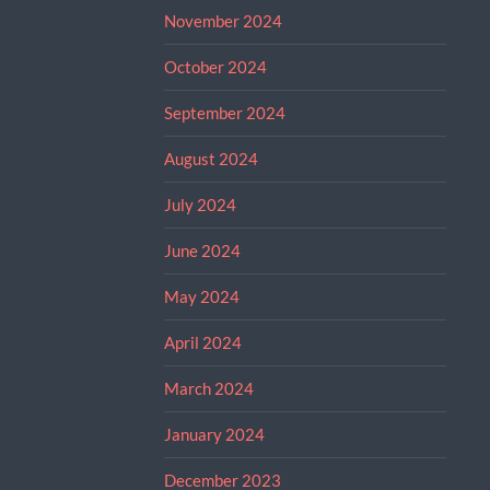
November 2024
October 2024
September 2024
August 2024
July 2024
June 2024
May 2024
April 2024
March 2024
January 2024
December 2023