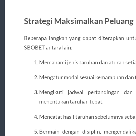
Strategi Maksimalkan Peluan
Beberapa langkah yang dapat diterapkan un
SBOBET antara lain:
Memahami jenis taruhan dan aturan setia
Mengatur modal sesuai kemampuan dan t
Mengikuti jadwal pertandingan dan 
menentukan taruhan tepat.
Mencatat hasil taruhan sebelumnya sebaga
Bermain dengan disiplin, mengendalik