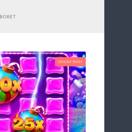
SBOBET
STICKY POST