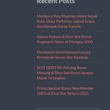
Recent Posts
Membaca Pola Musiman dalam Sepak
Bola: Siklus Performa, Jadwal Eropa,
dan Dampak Bursa Transfer
Sukses Pemain di Situs Slot Resmi
Pragmatic Gates of Olympus 1000
Membahas Keistimewaan Layout
Permainan Server Slot Kamboja
SLOT DEPO 5K: Peluang Besar
Menang di Situs Slot Resmi dengan
Modal Terjangkau
Promo Spesial: Bonus New Member
100% di Situs Slot Terbaru 2025