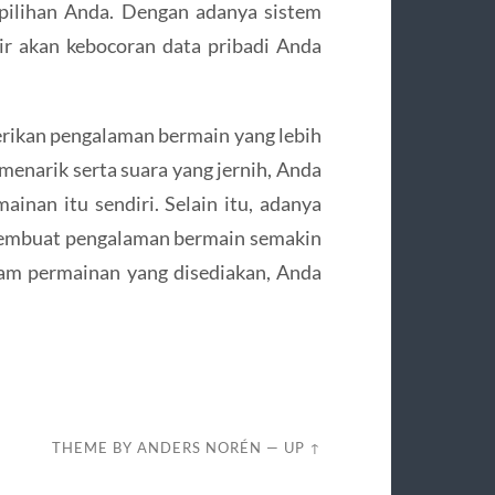
pilihan Anda. Dengan adanya sistem
ir akan kebocoran data pribadi Anda
rikan pengalaman bermain yang lebih
menarik serta suara yang jernih, Anda
inan itu sendiri. Selain itu, adanya
t membuat pengalaman bermain semakin
am permainan yang disediakan, Anda
THEME BY
ANDERS NORÉN
—
UP ↑