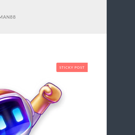
EMAN88
STICKY POST