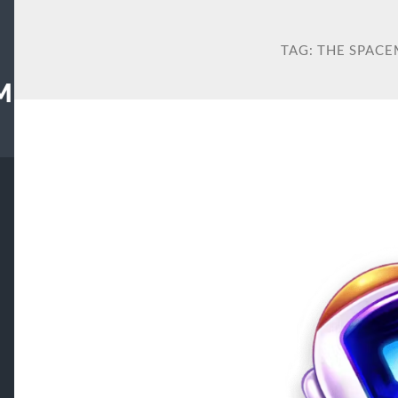
TAG:
THE SPAC
M.COM