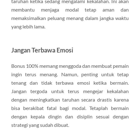
taruhan ketika sedang mengalami kekalahan. Ini akan
membantu menjaga modal tetap aman dan
memaksimalkan peluang menang dalam jangka waktu
yang lebih lama.
Jangan Terbawa Emosi
Bonus 100% memang menggoda dan membuat pemain
ingin terus menang. Namun, penting untuk tetap
tenang dan tidak terbawa emosi ketika bermain.
Jangan tergoda untuk terus mengejar kekalahan
dengan meningkatkan taruhan secara drastis karena
bisa berakibat fatal bagi modal. Tetaplah bermain
dengan kepala dingin dan disiplin sesuai dengan
strategi yang sudah dibuat.