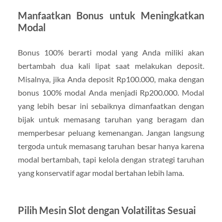
Manfaatkan Bonus untuk Meningkatkan
Modal
Bonus 100% berarti modal yang Anda miliki akan
bertambah dua kali lipat saat melakukan deposit.
Misalnya, jika Anda deposit Rp100.000, maka dengan
bonus 100% modal Anda menjadi Rp200.000. Modal
yang lebih besar ini sebaiknya dimanfaatkan dengan
bijak untuk memasang taruhan yang beragam dan
memperbesar peluang kemenangan. Jangan langsung
tergoda untuk memasang taruhan besar hanya karena
modal bertambah, tapi kelola dengan strategi taruhan
yang konservatif agar modal bertahan lebih lama.
Pilih Mesin Slot dengan Volatilitas Sesuai