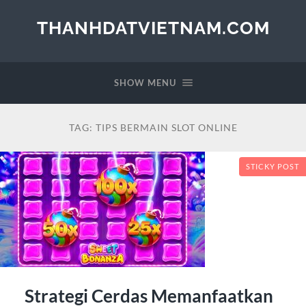
THANHDATVIETNAM.COM
SHOW MENU
TAG:
TIPS BERMAIN SLOT ONLINE
STICKY POST
Strategi Cerdas Memanfaatkan