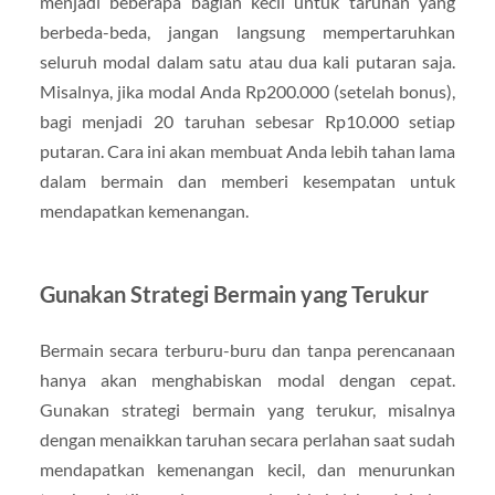
menjadi beberapa bagian kecil untuk taruhan yang
berbeda-beda, jangan langsung mempertaruhkan
seluruh modal dalam satu atau dua kali putaran saja.
Misalnya, jika modal Anda Rp200.000 (setelah bonus),
bagi menjadi 20 taruhan sebesar Rp10.000 setiap
putaran. Cara ini akan membuat Anda lebih tahan lama
dalam bermain dan memberi kesempatan untuk
mendapatkan kemenangan.
Gunakan Strategi Bermain yang Terukur
Bermain secara terburu-buru dan tanpa perencanaan
hanya akan menghabiskan modal dengan cepat.
Gunakan strategi bermain yang terukur, misalnya
dengan menaikkan taruhan secara perlahan saat sudah
mendapatkan kemenangan kecil, dan menurunkan