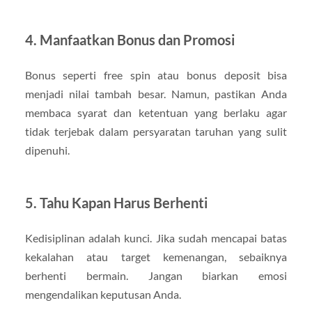
4. Manfaatkan Bonus dan Promosi
Bonus seperti free spin atau bonus deposit bisa
menjadi nilai tambah besar. Namun, pastikan Anda
membaca syarat dan ketentuan yang berlaku agar
tidak terjebak dalam persyaratan taruhan yang sulit
dipenuhi.
5. Tahu Kapan Harus Berhenti
Kedisiplinan adalah kunci. Jika sudah mencapai batas
kekalahan atau target kemenangan, sebaiknya
berhenti bermain. Jangan biarkan emosi
mengendalikan keputusan Anda.