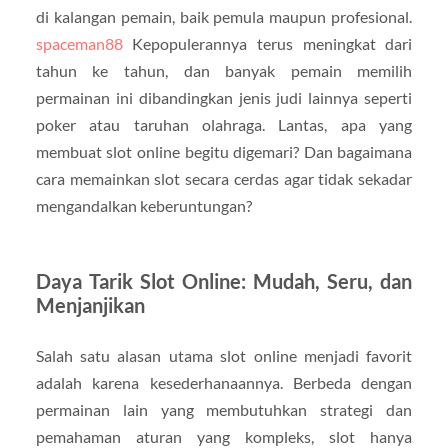
di kalangan pemain, baik pemula maupun profesional.
spaceman88
Kepopulerannya terus meningkat dari
tahun ke tahun, dan banyak pemain memilih
permainan ini dibandingkan jenis judi lainnya seperti
poker atau taruhan olahraga. Lantas, apa yang
membuat slot online begitu digemari? Dan bagaimana
cara memainkan slot secara cerdas agar tidak sekadar
mengandalkan keberuntungan?
Daya Tarik Slot Online: Mudah, Seru, dan
Menjanjikan
Salah satu alasan utama slot online menjadi favorit
adalah karena kesederhanaannya. Berbeda dengan
permainan lain yang membutuhkan strategi dan
pemahaman aturan yang kompleks, slot hanya