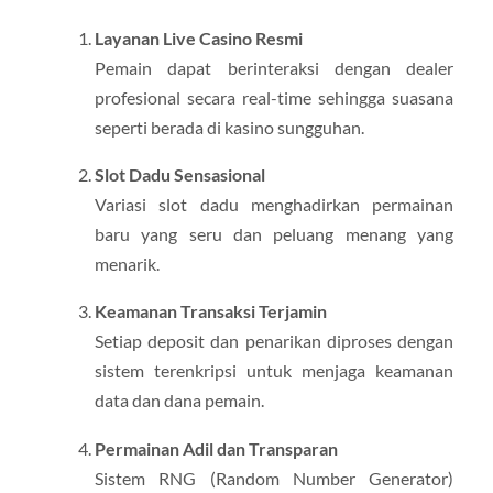
Layanan Live Casino Resmi
Pemain dapat berinteraksi dengan dealer
profesional secara real-time sehingga suasana
seperti berada di kasino sungguhan.
Slot Dadu Sensasional
Variasi slot dadu menghadirkan permainan
baru yang seru dan peluang menang yang
menarik.
Keamanan Transaksi Terjamin
Setiap deposit dan penarikan diproses dengan
sistem terenkripsi untuk menjaga keamanan
data dan dana pemain.
Permainan Adil dan Transparan
Sistem RNG (Random Number Generator)