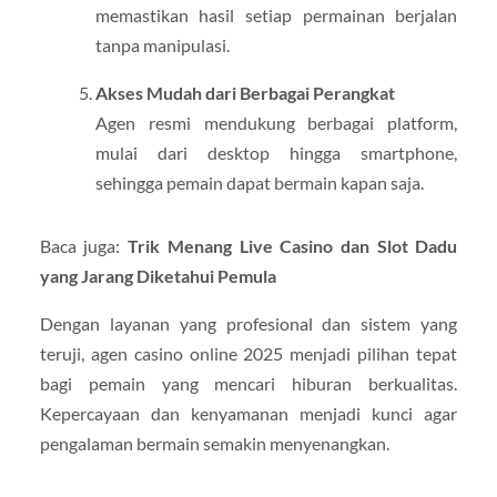
memastikan hasil setiap permainan berjalan
tanpa manipulasi.
Akses Mudah dari Berbagai Perangkat
Agen resmi mendukung berbagai platform,
mulai dari desktop hingga smartphone,
sehingga pemain dapat bermain kapan saja.
Baca juga:
Trik Menang Live Casino dan Slot Dadu
yang Jarang Diketahui Pemula
Dengan layanan yang profesional dan sistem yang
teruji, agen casino online 2025 menjadi pilihan tepat
bagi pemain yang mencari hiburan berkualitas.
Kepercayaan dan kenyamanan menjadi kunci agar
pengalaman bermain semakin menyenangkan.