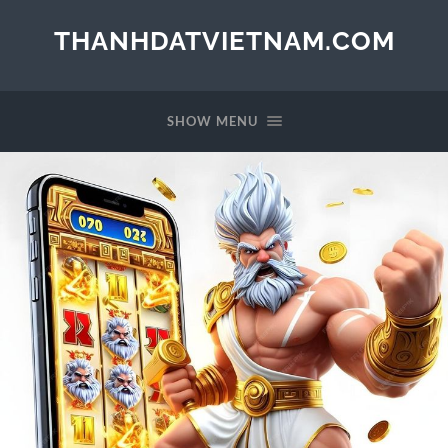
THANHDATVIETNAM.COM
SHOW MENU