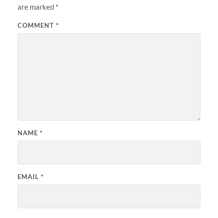
are marked
*
COMMENT
*
NAME
*
EMAIL
*