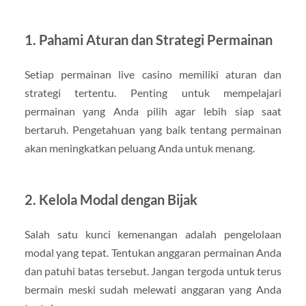
1. Pahami Aturan dan Strategi Permainan
Setiap permainan live casino memiliki aturan dan
strategi tertentu. Penting untuk mempelajari
permainan yang Anda pilih agar lebih siap saat
bertaruh. Pengetahuan yang baik tentang permainan
akan meningkatkan peluang Anda untuk menang.
2. Kelola Modal dengan Bijak
Salah satu kunci kemenangan adalah pengelolaan
modal yang tepat. Tentukan anggaran permainan Anda
dan patuhi batas tersebut. Jangan tergoda untuk terus
bermain meski sudah melewati anggaran yang Anda