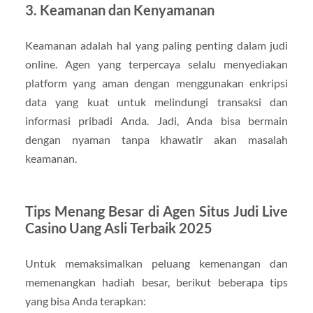
3. Keamanan dan Kenyamanan
Keamanan adalah hal yang paling penting dalam judi
online. Agen yang terpercaya selalu menyediakan
platform yang aman dengan menggunakan enkripsi
data yang kuat untuk melindungi transaksi dan
informasi pribadi Anda. Jadi, Anda bisa bermain
dengan nyaman tanpa khawatir akan masalah
keamanan.
Tips Menang Besar di Agen Situs Judi Live
Casino Uang Asli Terbaik 2025
Untuk memaksimalkan peluang kemenangan dan
memenangkan hadiah besar, berikut beberapa tips
yang bisa Anda terapkan: