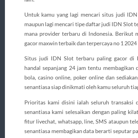
Untuk kamu yang lagi mencari situs judi IDN
maupun lagi mencari tipe daftar judi IDN Slot 
mana provider terbaru di Indonesia. Berikut 
gacor maxwin terbaik dan terpercaya no 1 2024
Situs judi IDN Slot terbaru paling gacor d
handal sepanjang 24 jam tentu membagikan do
bola, casino online, poker online dan sedia
senantiasa siap dinikmati oleh kamu seluruh ti
Prioritas kami disini ialah seluruh transaksi
senantiasa kami selesaikan dengan paling kilat
fitur livechat, whatsapp, line, SMS ataupun te
senantiasa membagikan data berarti seputar pa