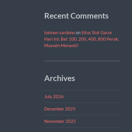
Recent Comments
lukman sardono
on
Situs Slot Gacor
Hari Ini: Bet 100, 200, 400, 800 Perak,
Maxwin Menanti!
Archives
July 2026
December 2025
November 2025