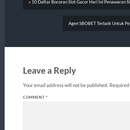
« 10 Daftar Bocoran Slot Gacor Hari Ini Penawaran S
Agen SBOBET Terbaik Untuk Pen
Leave a Reply
Your email address will not be published.
Required 
COMMENT
*