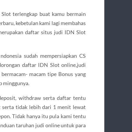
 Slot terlengkap buat kamu bermain
terbaru, kebetulan kami lagi membahas
merupakan daftar situs judi IDN Slot
i Indonesia sudah mempersiapkan CS
rongan daftar IDN Slot online,judi
kan bermacam- macam tipe Bonus yang
ap minggunya.
 deposit, withdraw serta daftar tentu
 serta tidak lebih dari 1 menit lewat
lepon. Tidak hanya itu pula kami tentu
nduan taruhan judi online untuk para