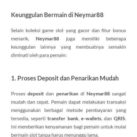
Keunggulan Bermain di Neymar88
Selain koleksi game slot yang gacor dan fitur bonus
menarik,
Neymar88
juga memiliki beberapa
keunggulan lainnya yang membuatnya semakin
diminati oleh para pemain:
1.
Proses Deposit dan Penarikan Mudah
Proses
deposit
dan
penarikan
di
Neymar88
sangat
mudah dan cepat. Pemain dapat melakukan transaksi
menggunakan berbagai metode pembayaran yang
tersedia, seperti
transfer bank
,
e-wallets
, dan
QRIS
.
Ini memberikan kenyamanan bagi pemain untuk mulai
bermain slot tanpa harus menunggu lama.