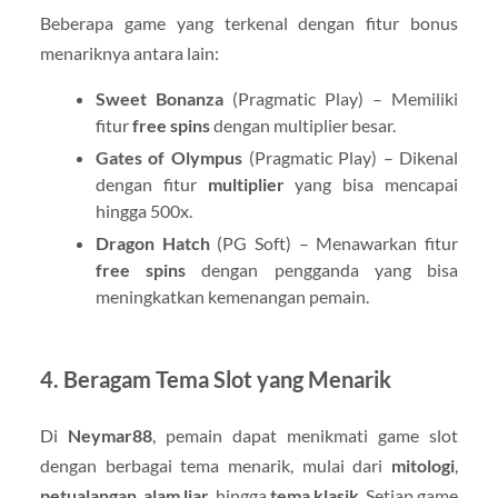
Beberapa game yang terkenal dengan fitur bonus
menariknya antara lain:
Sweet Bonanza
(Pragmatic Play) – Memiliki
fitur
free spins
dengan multiplier besar.
Gates of Olympus
(Pragmatic Play) – Dikenal
dengan fitur
multiplier
yang bisa mencapai
hingga 500x.
Dragon Hatch
(PG Soft) – Menawarkan fitur
free spins
dengan pengganda yang bisa
meningkatkan kemenangan pemain.
4.
Beragam Tema Slot yang Menarik
Di
Neymar88
, pemain dapat menikmati game slot
dengan berbagai tema menarik, mulai dari
mitologi
,
petualangan
,
alam liar
, hingga
tema klasik
. Setiap game