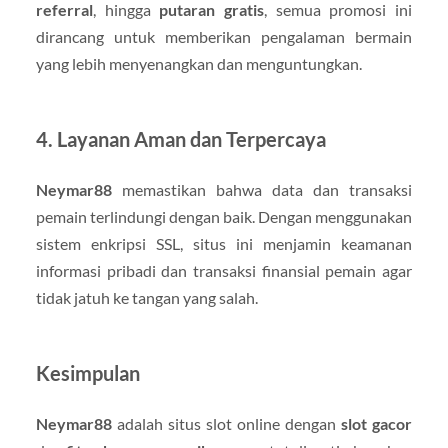
referral
, hingga
putaran gratis
, semua promosi ini
dirancang untuk memberikan pengalaman bermain
yang lebih menyenangkan dan menguntungkan.
4.
Layanan Aman dan Terpercaya
Neymar88
memastikan bahwa data dan transaksi
pemain terlindungi dengan baik. Dengan menggunakan
sistem enkripsi SSL, situs ini menjamin keamanan
informasi pribadi dan transaksi finansial pemain agar
tidak jatuh ke tangan yang salah.
Kesimpulan
Neymar88
adalah situs slot online dengan
slot gacor