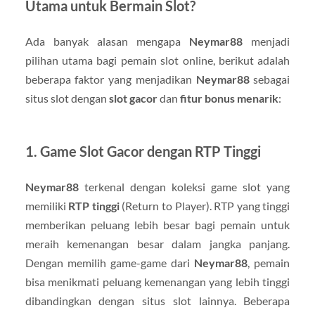
Utama untuk Bermain Slot?
Ada banyak alasan mengapa
Neymar88
menjadi
pilihan utama bagi pemain slot online, berikut adalah
beberapa faktor yang menjadikan
Neymar88
sebagai
situs slot dengan
slot gacor
dan
fitur bonus menarik
:
1.
Game Slot Gacor dengan RTP Tinggi
Neymar88
terkenal dengan koleksi game slot yang
memiliki
RTP tinggi
(Return to Player). RTP yang tinggi
memberikan peluang lebih besar bagi pemain untuk
meraih kemenangan besar dalam jangka panjang.
Dengan memilih game-game dari
Neymar88
, pemain
bisa menikmati peluang kemenangan yang lebih tinggi
dibandingkan dengan situs slot lainnya. Beberapa