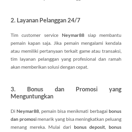
2.
Layanan Pelanggan 24/7
Tim customer service
Neymar88
siap membantu
pemain kapan saja. Jika pemain mengalami kendala
atau memiliki pertanyaan terkait game atau transaksi,
tim layanan pelanggan yang profesional dan ramah
akan memberikan solusi dengan cepat.
3.
Bonus dan Promosi yang
Menguntungkan
Di
Neymar88
, pemain bisa menikmati berbagai
bonus
dan promosi
menarik yang bisa meningkatkan peluang
menang mereka. Mulai dari
bonus deposit
,
bonus