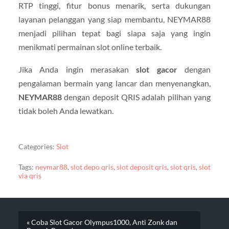
RTP tinggi, fitur bonus menarik, serta dukungan
layanan pelanggan yang siap membantu, NEYMAR88
menjadi pilihan tepat bagi siapa saja yang ingin
menikmati permainan slot online terbaik.
Jika Anda ingin merasakan
slot gacor
dengan
pengalaman bermain yang lancar dan menyenangkan,
NEYMAR88
dengan deposit QRIS adalah pilihan yang
tidak boleh Anda lewatkan.
Categories:
Slot
Tags:
neymar88
,
slot depo qris
,
slot deposit qris
,
slot qris
,
slot
via qris
« Coba Slot Gacor Olympus1000, Anti Zonk dan