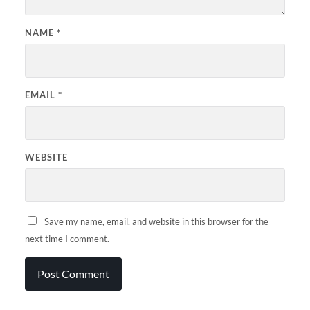
NAME
*
EMAIL
*
WEBSITE
Save my name, email, and website in this browser for the
next time I comment.