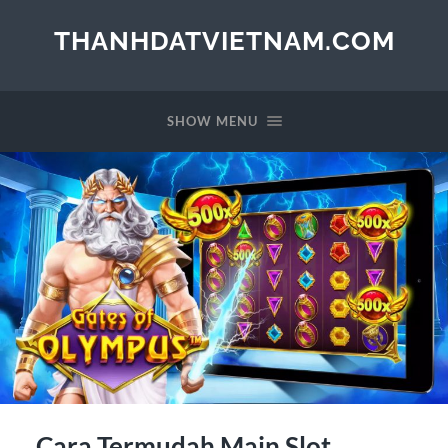
THANHDATVIETNAM.COM
SHOW MENU
Cara Termudah Main Slot