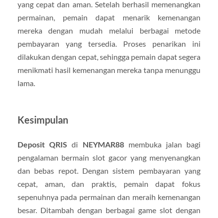
yang cepat dan aman. Setelah berhasil memenangkan
permainan, pemain dapat menarik kemenangan
mereka dengan mudah melalui berbagai metode
pembayaran yang tersedia. Proses penarikan ini
dilakukan dengan cepat, sehingga pemain dapat segera
menikmati hasil kemenangan mereka tanpa menunggu
lama.
Kesimpulan
Deposit QRIS
di
NEYMAR88
membuka jalan bagi
pengalaman bermain slot gacor yang menyenangkan
dan bebas repot. Dengan sistem pembayaran yang
cepat, aman, dan praktis, pemain dapat fokus
sepenuhnya pada permainan dan meraih kemenangan
besar. Ditambah dengan berbagai game slot dengan