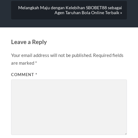
Melangkah Maju dengan Kelebihan SBOBET88 sebagai
Agen Taruhan Bola Online Terbaik »
Leave a Reply
Your email address will not be published.
Required fields
are marked
*
COMMENT
*