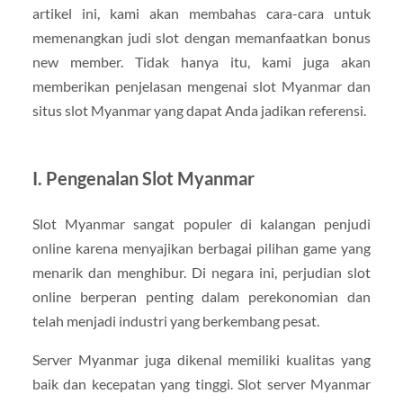
artikel ini, kami akan membahas cara-cara untuk
memenangkan judi slot dengan memanfaatkan bonus
new member. Tidak hanya itu, kami juga akan
memberikan penjelasan mengenai slot Myanmar dan
situs slot Myanmar yang dapat Anda jadikan referensi.
I. Pengenalan Slot Myanmar
Slot Myanmar sangat populer di kalangan penjudi
online karena menyajikan berbagai pilihan game yang
menarik dan menghibur. Di negara ini, perjudian slot
online berperan penting dalam perekonomian dan
telah menjadi industri yang berkembang pesat.
Server Myanmar juga dikenal memiliki kualitas yang
baik dan kecepatan yang tinggi. Slot server Myanmar