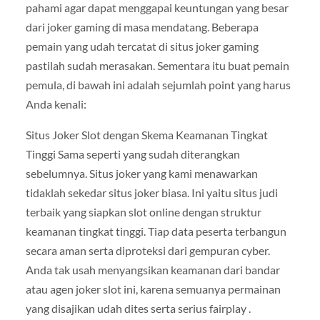
pahami agar dapat menggapai keuntungan yang besar
dari joker gaming di masa mendatang. Beberapa
pemain yang udah tercatat di situs joker gaming
pastilah sudah merasakan. Sementara itu buat pemain
pemula, di bawah ini adalah sejumlah point yang harus
Anda kenali:
Situs Joker Slot dengan Skema Keamanan Tingkat
Tinggi Sama seperti yang sudah diterangkan
sebelumnya. Situs joker yang kami menawarkan
tidaklah sekedar situs joker biasa. Ini yaitu situs judi
terbaik yang siapkan slot online dengan struktur
keamanan tingkat tinggi. Tiap data peserta terbangun
secara aman serta diproteksi dari gempuran cyber.
Anda tak usah menyangsikan keamanan dari bandar
atau agen joker slot ini, karena semuanya permainan
yang disajikan udah dites serta serius fairplay .