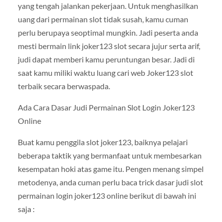
yang tengah jalankan pekerjaan. Untuk menghasilkan
uang dari permainan slot tidak susah, kamu cuman
perlu berupaya seoptimal mungkin. Jadi peserta anda
mesti bermain link joker123 slot secara jujur serta arif,
judi dapat memberi kamu peruntungan besar. Jadi di
saat kamu miliki waktu luang cari web Joker123 slot
terbaik secara berwaspada.
Ada Cara Dasar Judi Permainan Slot Login Joker123
Online
Buat kamu penggila slot joker123, baiknya pelajari
beberapa taktik yang bermanfaat untuk membesarkan
kesempatan hoki atas game itu. Pengen menang simpel
metodenya, anda cuman perlu baca trick dasar judi slot
permainan login joker123 online berikut di bawah ini
saja :