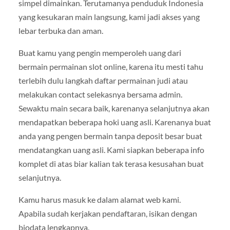
simpel dimainkan. Terutamanya penduduk Indonesia
yang kesukaran main langsung, kami jadi akses yang
lebar terbuka dan aman.
Buat kamu yang pengin memperoleh uang dari
bermain permainan slot online, karena itu mesti tahu
terlebih dulu langkah daftar permainan judi atau
melakukan contact selekasnya bersama admin.
Sewaktu main secara baik, karenanya selanjutnya akan
mendapatkan beberapa hoki uang asli. Karenanya buat
anda yang pengen bermain tanpa deposit besar buat
mendatangkan uang asli. Kami siapkan beberapa info
komplet di atas biar kalian tak terasa kesusahan buat
selanjutnya.
Kamu harus masuk ke dalam alamat web kami.
Apabila sudah kerjakan pendaftaran, isikan dengan
biodata lengkapnya.