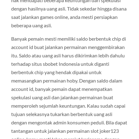
hak mendapati beberapa keuntungan dari spekulasi
dengan hasilnya uang asli. Tidak sekedar hingga disana
saat jalankan games online, anda mesti persiapkan
beberapa uang asli.
Banyak pemain mesti memiliki saldo berbentuk chip di
account id buat jalankan permainan menggembirakan
itu. Saldo atau uang asli harus dikirimkan lebih dahulu
terhadap situs sbobet Indonesia untuk diganti
berbentuk chip yang hendak dipakai untuk
memasangkan permainan hoby. Dengan saldo dalam
account id, banyak pemain dapat menempatkan
spekulasi uang asli dan jalankan permainan buat
memperoleh sejumlah keuntungan. Kalau sudah capai
tujuan selekasnya tukarkan berbentuk uang asli
dengan mengontak admin konsumen peduli. Bila dapat
tantangan untuk jalankan permainan slot joker123