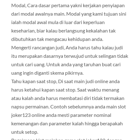
Modal, Cara dasar pertama yakni kerjakan penyiapan
dari modal awalnya main. Modal yang kami tujuan sini
ialah modal awal mula di luar dari keperluan
keseharian, biar kalau berlangsung kekalahan tak
dibutuhkan tak mengacau kehidupan anda.
Mengerti rancangan judi, Anda harus tahu kalau judi
itu merupakan dasarnya terwujud untuk selingan tidak
untuk cari uang. Untuk anda yang taruhan buat cari
uang ingin diganti skema pikirnya.
Tahu kapan saat stop, Di saat main judi online anda
harus ketahui kapan saat stop. Saat waktu menang
atau kalah anda harus membatasi diri tidak termakan
napsu permainan. Contoh sebelumnya anda main slot
joker123 online anda mesti parameter nominal
kemenangan dan parameter kalah hingga berapakah
untuk setop.