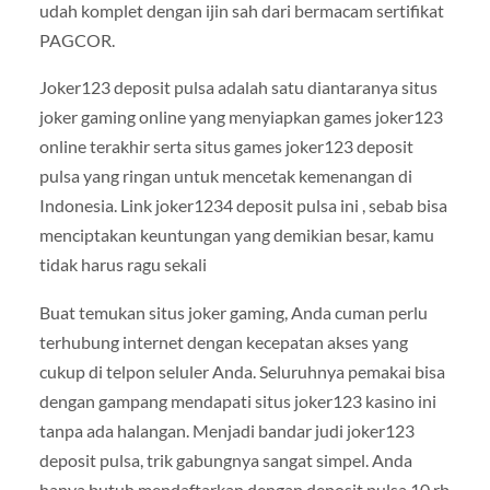
udah komplet dengan ijin sah dari bermacam sertifikat
PAGCOR.
Joker123 deposit pulsa adalah satu diantaranya situs
joker gaming online yang menyiapkan games joker123
online terakhir serta situs games joker123 deposit
pulsa yang ringan untuk mencetak kemenangan di
Indonesia. Link joker1234 deposit pulsa ini , sebab bisa
menciptakan keuntungan yang demikian besar, kamu
tidak harus ragu sekali
Buat temukan situs joker gaming, Anda cuman perlu
terhubung internet dengan kecepatan akses yang
cukup di telpon seluler Anda. Seluruhnya pemakai bisa
dengan gampang mendapati situs joker123 kasino ini
tanpa ada halangan. Menjadi bandar judi joker123
deposit pulsa, trik gabungnya sangat simpel. Anda
hanya butuh mendaftarkan dengan deposit pulsa 10 rb