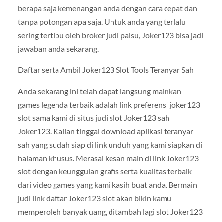
berapa saja kemenangan anda dengan cara cepat dan
tanpa potongan apa saja. Untuk anda yang terlalu
sering tertipu oleh broker judi palsu, Joker123 bisa jadi
jawaban anda sekarang.
Daftar serta Ambil Joker123 Slot Tools Teranyar Sah
Anda sekarang ini telah dapat langsung mainkan
games legenda terbaik adalah link preferensi joker123
slot sama kami di situs judi slot Joker123 sah
Joker123. Kalian tinggal download aplikasi teranyar
sah yang sudah siap di link unduh yang kami siapkan di
halaman khusus. Merasai kesan main di link Joker123
slot dengan keunggulan grafis serta kualitas terbaik
dari video games yang kami kasih buat anda. Bermain
judi link daftar Joker123 slot akan bikin kamu
memperoleh banyak uang, ditambah lagi slot Joker123