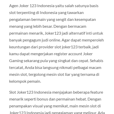
Agen Joker 123 Indonesia yaitu salah satunya basis
slot terpenting di Indonesia yang tawarkan
pengalaman bermain yang sengit dan kesempatan
menang yang lebih besar. Dengan bermacam
permainan menarik, Joker123 jadi alternatif inti untuk
banyak pengagum judi online. Agar dapat memperoleh
keuntungan dari provider slot joker123 terbaik, jadi
kamu dapat mengerjakan register account Joker
Gaming sekarang pula yang singkat dan cepat. Sehabis
tercatat, Anda bisa langsung nikmati pelbagai macam
mesin slot, tergolong mesin slot liar yang ternama di
kelompok pemain.
Slot Joker123 Indonesia menjajakan beberapa feature
menarik seperti bonus dan permainan hebat. Dengan
penampakan visual yang memikat, main mesin slot di
Joker123 Indonesia jadi pengalaman yang melipur. Ada