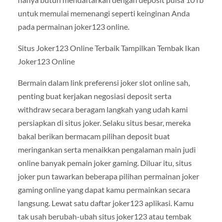
untuk memulai memenangi seperti keinginan Anda
pada permainan joker123 online.
Situs Joker123 Online Terbaik Tampilkan Tembak Ikan
Joker123 Online
Bermain dalam link preferensi joker slot online sah,
penting buat kerjakan negosiasi deposit serta
withdraw secara beragam langkah yang udah kami
persiapkan di situs joker. Selaku situs besar, mereka
bakal berikan bermacam pilihan deposit buat
meringankan serta menaikkan pengalaman main judi
online banyak pemain joker gaming. Diluar itu, situs
joker pun tawarkan beberapa pilihan permainan joker
gaming online yang dapat kamu permainkan secara
langsung. Lewat satu daftar joker123 aplikasi. Kamu
tak usah berubah-ubah situs joker123 atau tembak