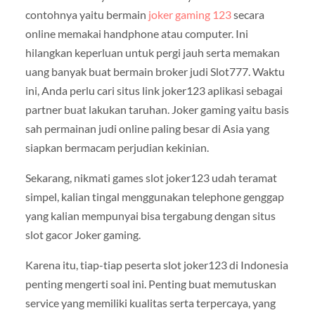
contohnya yaitu bermain
joker gaming 123
secara
online memakai handphone atau computer. Ini
hilangkan keperluan untuk pergi jauh serta memakan
uang banyak buat bermain broker judi Slot777. Waktu
ini, Anda perlu cari situs link joker123 aplikasi sebagai
partner buat lakukan taruhan. Joker gaming yaitu basis
sah permainan judi online paling besar di Asia yang
siapkan bermacam perjudian kekinian.
Sekarang, nikmati games slot joker123 udah teramat
simpel, kalian tingal menggunakan telephone genggap
yang kalian mempunyai bisa tergabung dengan situs
slot gacor Joker gaming.
Karena itu, tiap-tiap peserta slot joker123 di Indonesia
penting mengerti soal ini. Penting buat memutuskan
service yang memiliki kualitas serta terpercaya, yang