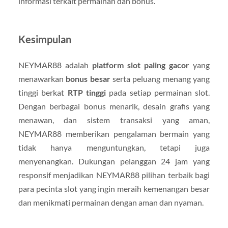
informasi terkait permainan dan bonus.
Kesimpulan
NEYMAR88 adalah
platform slot paling gacor
yang
menawarkan
bonus besar
serta peluang menang yang
tinggi berkat
RTP tinggi
pada setiap permainan slot.
Dengan berbagai bonus menarik, desain grafis yang
menawan, dan sistem transaksi yang aman,
NEYMAR88 memberikan pengalaman bermain yang
tidak hanya menguntungkan, tetapi juga
menyenangkan. Dukungan pelanggan 24 jam yang
responsif menjadikan NEYMAR88 pilihan terbaik bagi
para pecinta slot yang ingin meraih kemenangan besar
dan menikmati permainan dengan aman dan nyaman.