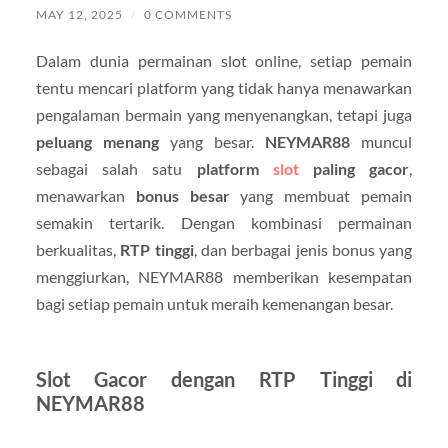
MAY 12, 2025
/
0 COMMENTS
Dalam dunia permainan slot online, setiap pemain
tentu mencari platform yang tidak hanya menawarkan
pengalaman bermain yang menyenangkan, tetapi juga
peluang menang
yang besar.
NEYMAR88
muncul
sebagai salah satu
platform
slot
paling gacor
,
menawarkan
bonus besar
yang membuat pemain
semakin tertarik. Dengan kombinasi permainan
berkualitas,
RTP tinggi
, dan berbagai jenis bonus yang
menggiurkan, NEYMAR88 memberikan kesempatan
bagi setiap pemain untuk meraih kemenangan besar.
Slot Gacor dengan RTP Tinggi di
NEYMAR88