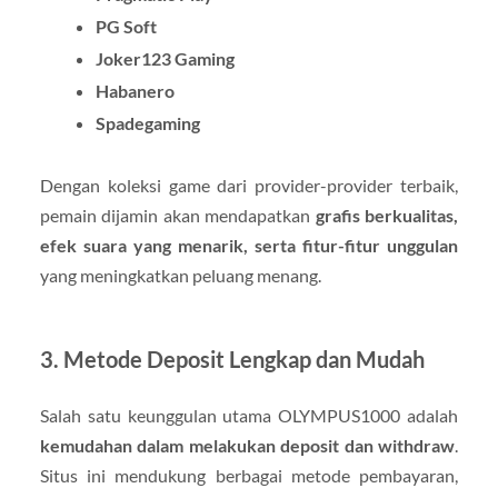
PG Soft
Joker123 Gaming
Habanero
Spadegaming
Dengan koleksi game dari provider-provider terbaik,
pemain dijamin akan mendapatkan
grafis berkualitas,
efek suara yang menarik, serta fitur-fitur unggulan
yang meningkatkan peluang menang.
3. Metode Deposit Lengkap dan Mudah
Salah satu keunggulan utama OLYMPUS1000 adalah
kemudahan dalam melakukan deposit dan withdraw
.
Situs ini mendukung berbagai metode pembayaran,