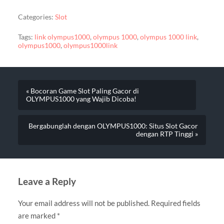
Categories:
Slot
Tags:
link olympus1000
,
olympus 1000
,
olympus 1000 link
,
olympus1000
,
olympus1000link
« Bocoran Game Slot Paling Gacor di
OLYMPUS1000 yang Wajib Dicoba!
Bergabunglah dengan OLYMPUS1000: Situs Slot Gacor
dengan RTP Tinggi »
Leave a Reply
Your email address will not be published.
Required fields
are marked
*