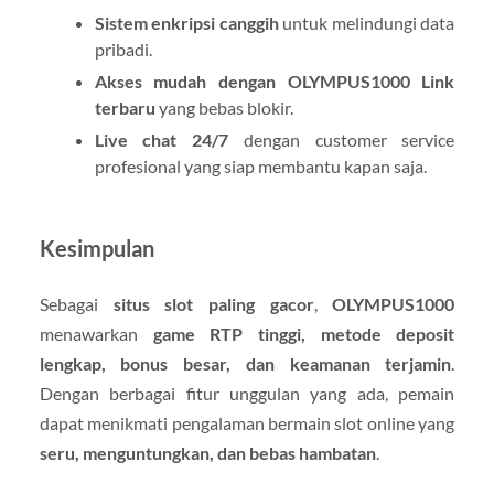
Sistem enkripsi canggih
untuk melindungi data
pribadi.
Akses mudah dengan OLYMPUS1000 Link
terbaru
yang bebas blokir.
Live chat 24/7
dengan customer service
profesional yang siap membantu kapan saja.
Kesimpulan
Sebagai
situs slot paling gacor
,
OLYMPUS1000
menawarkan
game RTP tinggi, metode deposit
lengkap, bonus besar, dan keamanan terjamin
.
Dengan berbagai fitur unggulan yang ada, pemain
dapat menikmati pengalaman bermain slot online yang
seru, menguntungkan, dan bebas hambatan
.