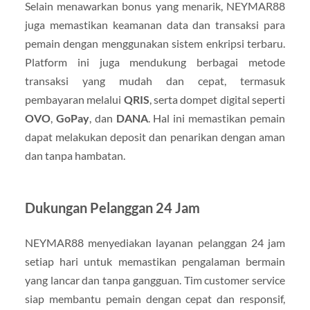
Selain menawarkan bonus yang menarik, NEYMAR88
juga memastikan keamanan data dan transaksi para
pemain dengan menggunakan sistem enkripsi terbaru.
Platform ini juga mendukung berbagai metode
transaksi yang mudah dan cepat, termasuk
pembayaran melalui
QRIS
, serta dompet digital seperti
OVO
,
GoPay
, dan
DANA
. Hal ini memastikan pemain
dapat melakukan deposit dan penarikan dengan aman
dan tanpa hambatan.
Dukungan Pelanggan 24 Jam
NEYMAR88 menyediakan layanan pelanggan 24 jam
setiap hari untuk memastikan pengalaman bermain
yang lancar dan tanpa gangguan. Tim customer service
siap membantu pemain dengan cepat dan responsif,