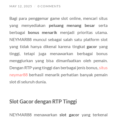
MAY 12, 2025
/
0 COMMENTS
Bagi para penggemar game slot online, mencari situs
yang menyediakan
peluang menang besar
serta
berbagai
bonus menarik
menjadi prioritas utama.
NEYMAR88 muncul sebagai salah satu platform slot
yang tidak hanya dikenal karena tingkat
gacor
yang
tinggi, tetapi juga menawarkan berbagai bonus
menggiurkan yang bisa dimanfaatkan oleh pemain.
Dengan RTP yang tinggi dan berbagai jenis bonus,
situs
neymar88
berhasil menarik perhatian banyak pemain
slot di seluruh dunia.
Slot Gacor dengan RTP Tinggi
NEYMAR88 menawarkan
slot gacor
yang terkenal