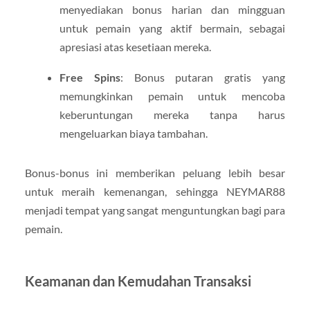
menyediakan bonus harian dan mingguan
untuk pemain yang aktif bermain, sebagai
apresiasi atas kesetiaan mereka.
Free Spins
: Bonus putaran gratis yang
memungkinkan pemain untuk mencoba
keberuntungan mereka tanpa harus
mengeluarkan biaya tambahan.
Bonus-bonus ini memberikan peluang lebih besar
untuk meraih kemenangan, sehingga NEYMAR88
menjadi tempat yang sangat menguntungkan bagi para
pemain.
Keamanan dan Kemudahan Transaksi