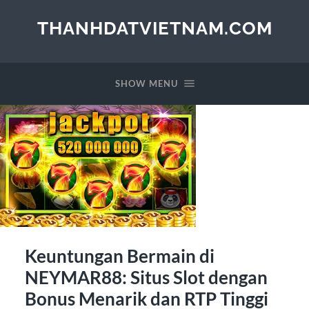
THANHDATVIETNAM.COM
SHOW MENU
Keuntungan Bermain di
NEYMAR88: Situs Slot dengan
Bonus Menarik dan RTP Tinggi