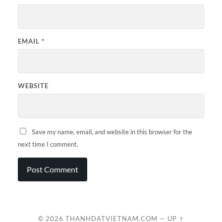
EMAIL
*
WEBSITE
Save my name, email, and website in this browser for the
next time I comment.
© 2026
THANHDATVIETNAM.COM
—
UP ↑