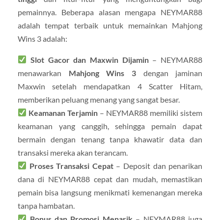
pemainnya. Beberapa alasan mengapa NEYMAR88
adalah tempat terbaik untuk memainkan Mahjong
Wins 3 adalah:
Slot Gacor dan Maxwin Dijamin
– NEYMAR88
menawarkan
Mahjong Wins 3
dengan jaminan
Maxwin setelah mendapatkan 4 Scatter Hitam,
memberikan peluang menang yang sangat besar.
Keamanan Terjamin
– NEYMAR88 memiliki sistem
keamanan yang canggih, sehingga pemain dapat
bermain dengan tenang tanpa khawatir data dan
transaksi mereka akan terancam.
Proses Transaksi Cepat
– Deposit dan penarikan
dana di NEYMAR88 cepat dan mudah, memastikan
pemain bisa langsung menikmati kemenangan mereka
tanpa hambatan.
Bonus dan Promosi Menarik
– NEYMAR88 juga