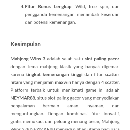
Fitur Bonus Lengkap
: Wild, free spin, dan
pengganda kemenangan menambah keseruan
dan potensi kemenangan.
Kesimpulan
Mahjong Wins 3
adalah salah satu
slot paling gacor
dengan tema mahjong klasik yang banyak digemari
karena
tingkat kemenangan tinggi
dan fitur
scatter
hitam
yang menjamin
maxwin
hanya dengan 4 scatter.
Platform terbaik untuk menikmati game ini adalah
NEYMAR88
, situs slot paling gacor yang menyediakan
pengalaman bermain aman, nyaman, dan
menguntungkan. Dengan kombinasi fitur inovatif,
grafis memukau, dan peluang menang besar, Mahjong
Wins 3 di NEYMAR88 menjadi pilihan utama bagi para