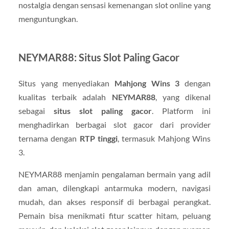
nostalgia dengan sensasi kemenangan slot online yang
menguntungkan.
NEYMAR88: Situs Slot Paling Gacor
Situs yang menyediakan
Mahjong Wins 3
dengan
kualitas terbaik adalah
NEYMAR88
, yang dikenal
sebagai
situs slot paling gacor
. Platform ini
menghadirkan berbagai slot gacor dari provider
ternama dengan
RTP tinggi
, termasuk Mahjong Wins
3.
NEYMAR88 menjamin pengalaman bermain yang adil
dan aman, dilengkapi antarmuka modern, navigasi
mudah, dan akses responsif di berbagai perangkat.
Pemain bisa menikmati fitur scatter hitam, peluang