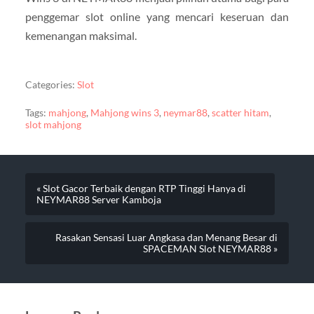
penggemar slot online yang mencari keseruan dan
kemenangan maksimal.
Categories:
Slot
Tags:
mahjong
,
Mahjong wins 3
,
neymar88
,
scatter hitam
,
slot mahjong
« Slot Gacor Terbaik dengan RTP Tinggi Hanya di
NEYMAR88 Server Kamboja
Rasakan Sensasi Luar Angkasa dan Menang Besar di
SPACEMAN Slot NEYMAR88 »