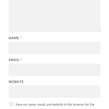
NAME
*
EMAIL
*
WEBSITE
Save my name, email, and website in this browser for the