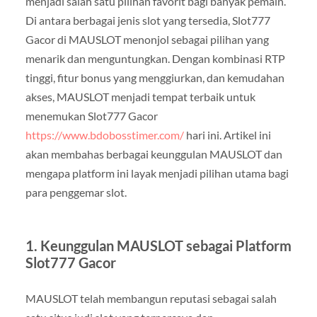
menjadi salah satu pilihan favorit bagi banyak pemain.
Di antara berbagai jenis slot yang tersedia, Slot777
Gacor di MAUSLOT menonjol sebagai pilihan yang
menarik dan menguntungkan. Dengan kombinasi RTP
tinggi, fitur bonus yang menggiurkan, dan kemudahan
akses, MAUSLOT menjadi tempat terbaik untuk
menemukan Slot777 Gacor
https://www.bdobosstimer.com/
hari ini. Artikel ini
akan membahas berbagai keunggulan MAUSLOT dan
mengapa platform ini layak menjadi pilihan utama bagi
para penggemar slot.
1. Keunggulan MAUSLOT sebagai Platform
Slot777 Gacor
MAUSLOT telah membangun reputasi sebagai salah