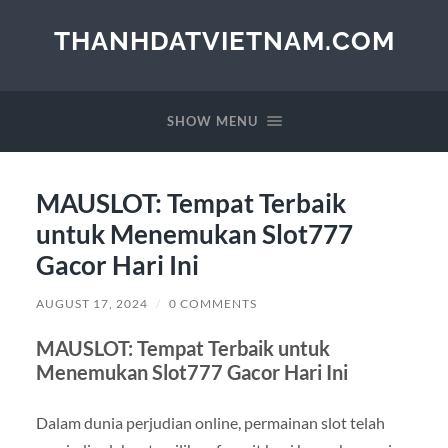
THANHDATVIETNAM.COM
SHOW MENU
MAUSLOT: Tempat Terbaik
untuk Menemukan Slot777
Gacor Hari Ini
AUGUST 17, 2024
/
0 COMMENTS
MAUSLOT: Tempat Terbaik untuk
Menemukan Slot777 Gacor Hari Ini
Dalam dunia perjudian online, permainan slot telah