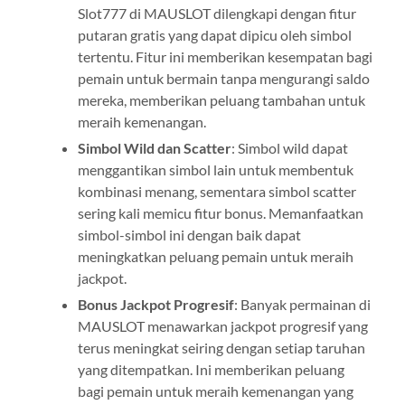
Slot777 di MAUSLOT dilengkapi dengan fitur
putaran gratis yang dapat dipicu oleh simbol
tertentu. Fitur ini memberikan kesempatan bagi
pemain untuk bermain tanpa mengurangi saldo
mereka, memberikan peluang tambahan untuk
meraih kemenangan.
Simbol Wild dan Scatter
: Simbol wild dapat
menggantikan simbol lain untuk membentuk
kombinasi menang, sementara simbol scatter
sering kali memicu fitur bonus. Memanfaatkan
simbol-simbol ini dengan baik dapat
meningkatkan peluang pemain untuk meraih
jackpot.
Bonus Jackpot Progresif
: Banyak permainan di
MAUSLOT menawarkan jackpot progresif yang
terus meningkat seiring dengan setiap taruhan
yang ditempatkan. Ini memberikan peluang
bagi pemain untuk meraih kemenangan yang