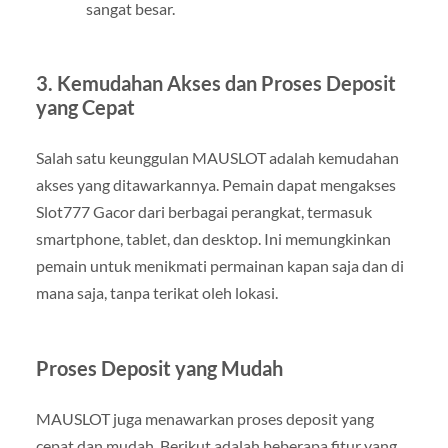
sangat besar.
3. Kemudahan Akses dan Proses Deposit
yang Cepat
Salah satu keunggulan MAUSLOT adalah kemudahan
akses yang ditawarkannya. Pemain dapat mengakses
Slot777 Gacor dari berbagai perangkat, termasuk
smartphone, tablet, dan desktop. Ini memungkinkan
pemain untuk menikmati permainan kapan saja dan di
mana saja, tanpa terikat oleh lokasi.
Proses Deposit yang Mudah
MAUSLOT juga menawarkan proses deposit yang
cepat dan mudah. Berikut adalah beberapa fitur yang