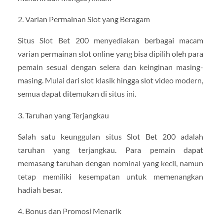
2. Varian Permainan Slot yang Beragam
Situs Slot Bet 200 menyediakan berbagai macam
varian permainan slot online yang bisa dipilih oleh para
pemain sesuai dengan selera dan keinginan masing-
masing. Mulai dari slot klasik hingga slot video modern,
semua dapat ditemukan di situs ini.
3. Taruhan yang Terjangkau
Salah satu keunggulan situs Slot Bet 200 adalah
taruhan yang terjangkau. Para pemain dapat
memasang taruhan dengan nominal yang kecil, namun
tetap memiliki kesempatan untuk memenangkan
hadiah besar.
4. Bonus dan Promosi Menarik