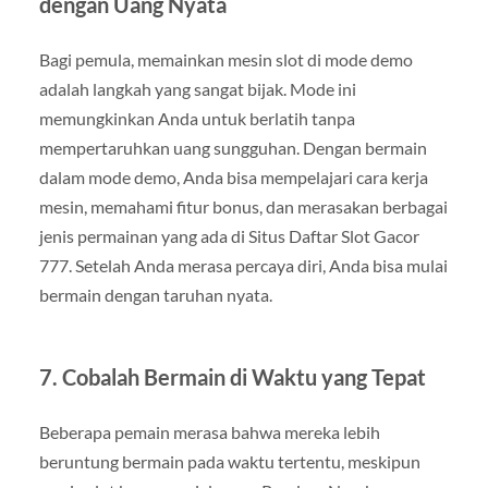
dengan Uang Nyata
Bagi pemula, memainkan mesin slot di mode demo
adalah langkah yang sangat bijak. Mode ini
memungkinkan Anda untuk berlatih tanpa
mempertaruhkan uang sungguhan. Dengan bermain
dalam mode demo, Anda bisa mempelajari cara kerja
mesin, memahami fitur bonus, dan merasakan berbagai
jenis permainan yang ada di Situs Daftar Slot Gacor
777. Setelah Anda merasa percaya diri, Anda bisa mulai
bermain dengan taruhan nyata.
7. Cobalah Bermain di Waktu yang Tepat
Beberapa pemain merasa bahwa mereka lebih
beruntung bermain pada waktu tertentu, meskipun