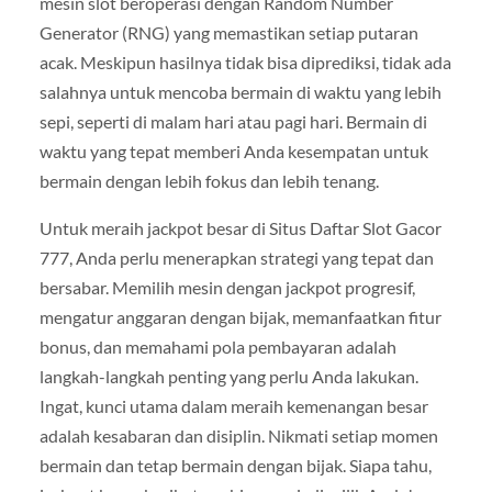
mesin slot beroperasi dengan Random Number
Generator (RNG) yang memastikan setiap putaran
acak. Meskipun hasilnya tidak bisa diprediksi, tidak ada
salahnya untuk mencoba bermain di waktu yang lebih
sepi, seperti di malam hari atau pagi hari. Bermain di
waktu yang tepat memberi Anda kesempatan untuk
bermain dengan lebih fokus dan lebih tenang.
Untuk meraih jackpot besar di Situs Daftar Slot Gacor
777, Anda perlu menerapkan strategi yang tepat dan
bersabar. Memilih mesin dengan jackpot progresif,
mengatur anggaran dengan bijak, memanfaatkan fitur
bonus, dan memahami pola pembayaran adalah
langkah-langkah penting yang perlu Anda lakukan.
Ingat, kunci utama dalam meraih kemenangan besar
adalah kesabaran dan disiplin. Nikmati setiap momen
bermain dan tetap bermain dengan bijak. Siapa tahu,