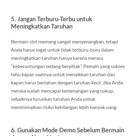
5. Jangan Terburu-Terbu untuk
Meningkatkan Taruhan
Bermain slot memang sangat menyenangkan, tetapi
Anda harus ingat untuk tidak terburu-buru dalam
meningkatkan taruhan hanya karena merasa
“keberuntungan sedang berpihak”. Pemain yang sukses
tahu kapan saatnya untuk menaikkan taruhan dan
kapan harus bertahan dengan taruhan kecil. Jika Anda
merasa sudah mencapai kemenangan yang cukup,
sebaiknya turunkan taruhan Anda untuk
meminimalkan risiko kehilangan lebih banyak uang.
6. Gunakan Mode Demo Sebelum Bermain