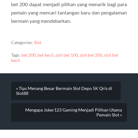
bet 200 dapat menjadi pilihan yang menarik bagi para
pemain yang mencari tantangan baru dan pengalaman
bermain yang mendebarkan.
Categories:
Slot
Tags:
bet 200
,
bet kecil
,
slot bet 100
,
slot bet 200
,
slot bet
kecil
« Tips Menang Besar Bermain Slot Depo 5K Qris di
Slot88
Mengapa Joker123 Gaming Menjadi Pilihan Utama
Pemain Slot »