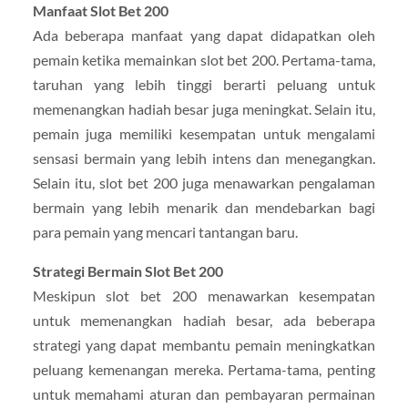
Manfaat Slot Bet 200
Ada beberapa manfaat yang dapat didapatkan oleh
pemain ketika memainkan slot bet 200. Pertama-tama,
taruhan yang lebih tinggi berarti peluang untuk
memenangkan hadiah besar juga meningkat. Selain itu,
pemain juga memiliki kesempatan untuk mengalami
sensasi bermain yang lebih intens dan menegangkan.
Selain itu, slot bet 200 juga menawarkan pengalaman
bermain yang lebih menarik dan mendebarkan bagi
para pemain yang mencari tantangan baru.
Strategi Bermain Slot Bet 200
Meskipun slot bet 200 menawarkan kesempatan
untuk memenangkan hadiah besar, ada beberapa
strategi yang dapat membantu pemain meningkatkan
peluang kemenangan mereka. Pertama-tama, penting
untuk memahami aturan dan pembayaran permainan