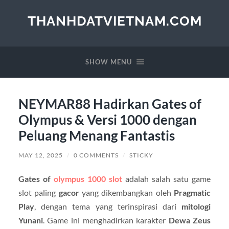
THANHDATVIETNAM.COM
SHOW MENU
NEYMAR88 Hadirkan Gates of
Olympus & Versi 1000 dengan
Peluang Menang Fantastis
MAY 12, 2025
/
0 COMMENTS
/
STICKY
Gates of
olympus 1000 slot
adalah salah satu game
slot paling
gacor
yang dikembangkan oleh
Pragmatic
Play
, dengan tema yang terinspirasi dari
mitologi
Yunani
. Game ini menghadirkan karakter
Dewa Zeus