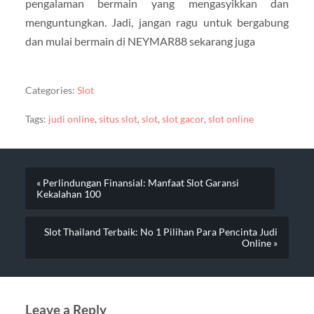
pengalaman bermain yang mengasyikkan dan
menguntungkan. Jadi, jangan ragu untuk bergabung
dan mulai bermain di NEYMAR88 sekarang juga
Categories:
Slot
Tags:
judi online
,
situs slot
,
slot
,
slot gacor
,
slot online
« Perlindungan Finansial: Manfaat Slot Garansi
Kekalahan 100
Slot Thailand Terbaik: No 1 Pilihan Para Pencinta Judi
Online »
Leave a Reply