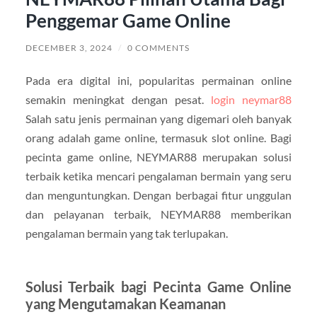
Penggemar Game Online
DECEMBER 3, 2024
/
0 COMMENTS
Pada era digital ini, popularitas permainan online
semakin meningkat dengan pesat.
login neymar88
Salah satu jenis permainan yang digemari oleh banyak
orang adalah game online, termasuk slot online. Bagi
pecinta game online, NEYMAR88 merupakan solusi
terbaik ketika mencari pengalaman bermain yang seru
dan menguntungkan. Dengan berbagai fitur unggulan
dan pelayanan terbaik, NEYMAR88 memberikan
pengalaman bermain yang tak terlupakan.
Solusi Terbaik bagi Pecinta Game Online
yang Mengutamakan Keamanan