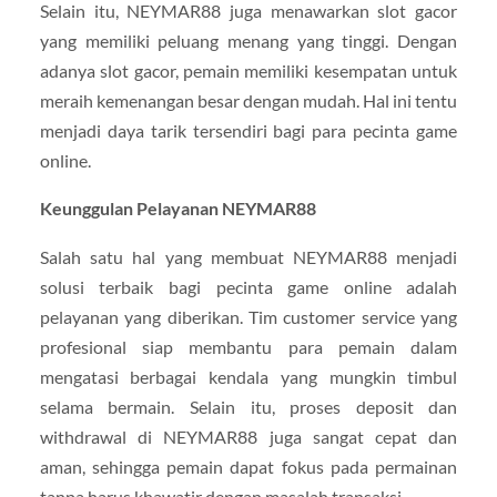
Selain itu, NEYMAR88 juga menawarkan slot gacor
yang memiliki peluang menang yang tinggi. Dengan
adanya slot gacor, pemain memiliki kesempatan untuk
meraih kemenangan besar dengan mudah. Hal ini tentu
menjadi daya tarik tersendiri bagi para pecinta game
online.
Keunggulan Pelayanan NEYMAR88
Salah satu hal yang membuat NEYMAR88 menjadi
solusi terbaik bagi pecinta game online adalah
pelayanan yang diberikan. Tim customer service yang
profesional siap membantu para pemain dalam
mengatasi berbagai kendala yang mungkin timbul
selama bermain. Selain itu, proses deposit dan
withdrawal di NEYMAR88 juga sangat cepat dan
aman, sehingga pemain dapat fokus pada permainan
tanpa harus khawatir dengan masalah transaksi.