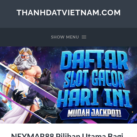
THANHDATVIETNAM.COM
SHOW MENU
NEYMAR88 Pilihan Utama Bagi