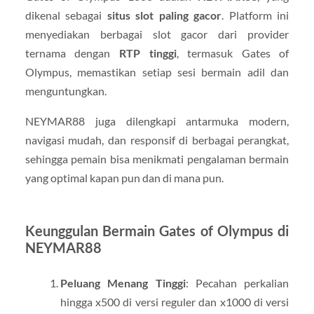
dikenal sebagai
situs slot paling gacor
. Platform ini
menyediakan berbagai slot gacor dari provider
ternama dengan
RTP tinggi
, termasuk Gates of
Olympus, memastikan setiap sesi bermain adil dan
menguntungkan.
NEYMAR88 juga dilengkapi antarmuka modern,
navigasi mudah, dan responsif di berbagai perangkat,
sehingga pemain bisa menikmati pengalaman bermain
yang optimal kapan pun dan di mana pun.
Keunggulan Bermain Gates of Olympus di
NEYMAR88
Peluang Menang Tinggi
: Pecahan perkalian
hingga x500 di versi reguler dan x1000 di versi