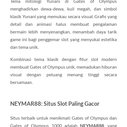
Tema mitologi Yunani di Gates of Olympus
menghadirkan dewa-dewa, kuil megah, dan simbol
klasik Yunani yang memukau secara visual. Grafis yang
detail dan animasi halus membuat pengalaman
bermain lebih menyenangkan, menambah daya tarik
game ini bagi penggemar slot yang menyukai estetika
dan tema unik.
Kombinasi tema klasik dengan fitur slot modern
membuat Gates of Olympus unik, memadukan hiburan
visual dengan peluang menang tinggi secara
bersamaan.
NEYMAR88: Situs Slot Paling Gacor
Situs terbaik untuk menikmati Gates of Olympus dan
Gates of Olympus 1000 adalah
NEYMAR88
, yang