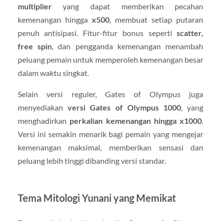
multiplier
yang dapat memberikan pecahan
kemenangan hingga
x500
, membuat setiap putaran
penuh antisipasi. Fitur-fitur bonus seperti
scatter,
free spin
, dan pengganda kemenangan menambah
peluang pemain untuk memperoleh kemenangan besar
dalam waktu singkat.
Selain versi reguler, Gates of Olympus juga
menyediakan
versi Gates of Olympus 1000
, yang
menghadirkan
perkalian kemenangan hingga x1000
.
Versi ini semakin menarik bagi pemain yang mengejar
kemenangan maksimal, memberikan sensasi dan
peluang lebih tinggi dibanding versi standar.
Tema Mitologi Yunani yang Memikat