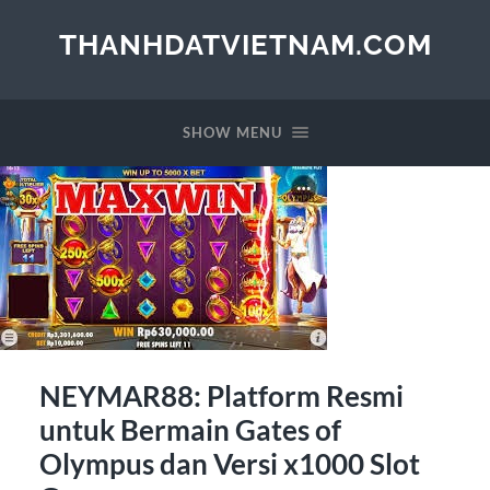
THANHDATVIETNAM.COM
SHOW MENU
NEYMAR88: Platform Resmi
untuk Bermain Gates of
Olympus dan Versi x1000 Slot