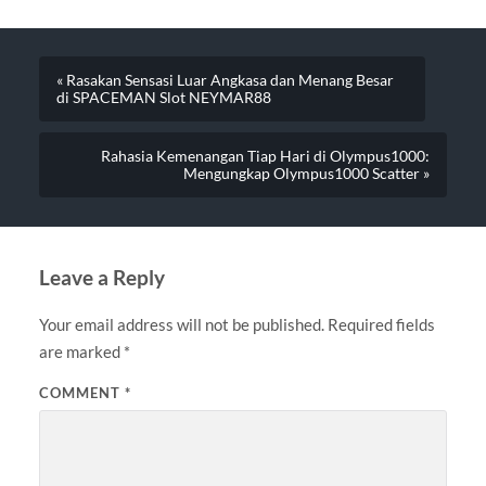
« Rasakan Sensasi Luar Angkasa dan Menang Besar
di SPACEMAN Slot NEYMAR88
Rahasia Kemenangan Tiap Hari di Olympus1000:
Mengungkap Olympus1000 Scatter »
Leave a Reply
Your email address will not be published.
Required fields
are marked
*
COMMENT
*