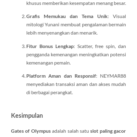
khusus memberikan kesempatan menang besar.
Grafis Memukau dan Tema Unik
: Visual
mitologi Yunani membuat pengalaman bermain
lebih menyenangkan dan menarik.
Fitur Bonus Lengkap
: Scatter, free spin, dan
pengganda kemenangan meningkatkan potensi
kemenangan pemain.
Platform Aman dan Responsif
: NEYMAR88
menyediakan transaksi aman dan akses mudah
di berbagai perangkat.
Kesimpulan
Gates of Olympus
adalah salah satu
slot paling gacor