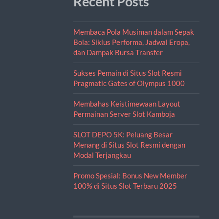
Recent Posts
Membaca Pola Musiman dalam Sepak
Bola: Siklus Performa, Jadwal Eropa,
dan Dampak Bursa Transfer
Sukses Pemain di Situs Slot Resmi
Pragmatic Gates of Olympus 1000
Membahas Keistimewaan Layout
Permainan Server Slot Kamboja
SLOT DEPO 5K: Peluang Besar
Menang di Situs Slot Resmi dengan
Modal Terjangkau
Promo Spesial: Bonus New Member
100% di Situs Slot Terbaru 2025