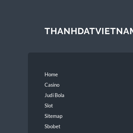
THANHDATVIETNA
Home
Casino
Judi Bola
Slot
Sitemap
Sbobet