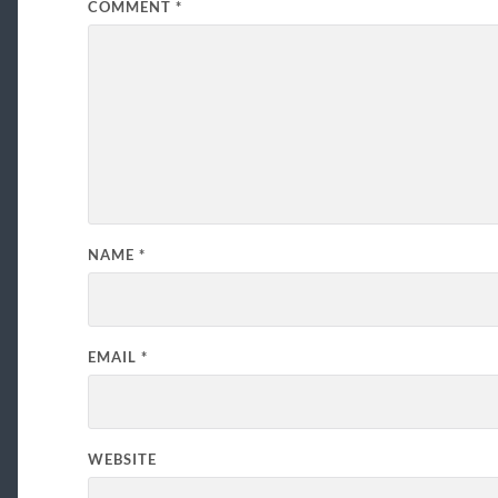
COMMENT
*
NAME
*
EMAIL
*
WEBSITE