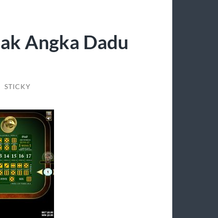
ak Angka Dadu
/
STICKY