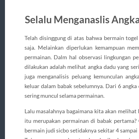
Selalu Menganaslis Angka
Telah disinggung di atas bahwa bermain toge
saja. Melainkan diperlukan kemampuan memp
permainan. Dalm hal observasi lingkungan pe
dilakukan adalah melihat angka dadu yang ser
juga menganalisis peluang kemunculan angk
keluar dalam babak sebelumnya. Dari 6 angka d
sering muncul selama permainan.
Lalu masalahnya bagaimana kita akan melihat h
itu merupakan permainan di babak pertama?
bermain judi sicbo setidaknya sekitar 4 sampa