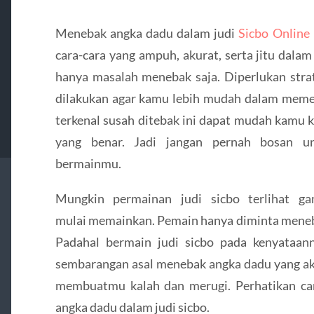
Menebak angka dadu dalam judi
Sicbo Online
cara-cara yang ampuh, akurat, serta jitu dala
hanya masalah menebak saja. Diperlukan strate
dilakukan agar kamu lebih mudah dalam memen
terkenal susah ditebak ini dapat mudah kamu k
yang benar. Jadi jangan pernah bosan u
bermainmu.
Mungkin permainan judi sicbo terlihat g
mulai memainkan. Pemain hanya diminta meneba
Padahal bermain judi sicbo pada kenyataan
sembarangan asal menebak angka dadu yang aka
membuatmu kalah dan merugi. Perhatikan ca
angka dadu dalam judi sicbo.