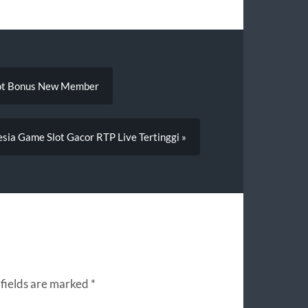
Slot Bonus New Member
sia Game Slot Gacor RTP Live Tertinggi »
fields are marked
*