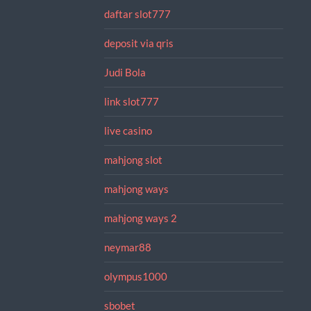
daftar slot777
deposit via qris
Judi Bola
link slot777
live casino
mahjong slot
mahjong ways
mahjong ways 2
neymar88
olympus1000
sbobet