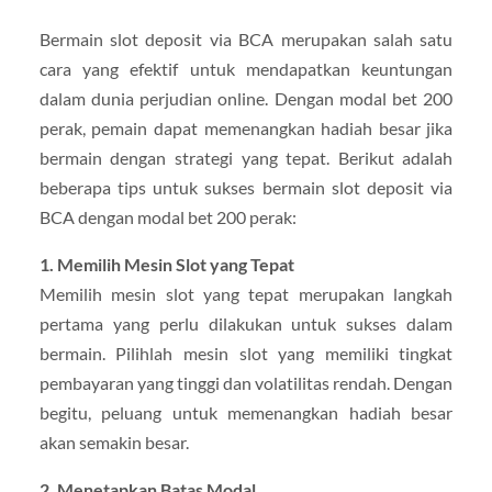
Bermain slot deposit via BCA merupakan salah satu
cara yang efektif untuk mendapatkan keuntungan
dalam dunia perjudian online. Dengan modal bet 200
perak, pemain dapat memenangkan hadiah besar jika
bermain dengan strategi yang tepat. Berikut adalah
beberapa tips untuk sukses bermain slot deposit via
BCA dengan modal bet 200 perak:
1. Memilih Mesin Slot yang Tepat
Memilih mesin slot yang tepat merupakan langkah
pertama yang perlu dilakukan untuk sukses dalam
bermain. Pilihlah mesin slot yang memiliki tingkat
pembayaran yang tinggi dan volatilitas rendah. Dengan
begitu, peluang untuk memenangkan hadiah besar
akan semakin besar.
2. Menetapkan Batas Modal