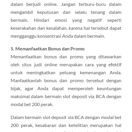
dalam berjudi online. Jangan terburu-buru dalam
mengambil keputusan dan selalu tenang dalam
bermain. Hindari emosi yang negatif seperti
keserakahan dan kesalahan, karena hal tersebut dapat
mengganggu konsentrasi Anda dalam bermain.
5. Memanfaatkan Bonus dan Promo
Memanfaatkan bonus dan promo yang ditawarkan
oleh situs judi online merupakan cara yang efektif
untuk meningkatkan peluang kemenangan Anda.
Manfaatkanlah bonus dan promo tersebut dengan
bijak, agar Anda dapat memperoleh keuntungan
maksimal dalam bermain slot deposit via BCA dengan
modal bet 200 perak.
Dalam bermain slot deposit via BCA dengan modal bet
200 perak, kesabaran dan ketelitian merupakan hal