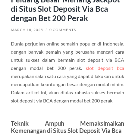
di Situs Slot Deposit Via Bca
dengan Bet 200 Perak
MARCH 18, 2025
/
0 COMMENTS
Dunia perjudian online semakin populer di Indonesia,
dengan banyak pemain yang berusaha mencari cara
untuk sukses dalam bermain slot deposit via BCA
dengan modal bet 200 perak.
slot deposit bca
merupakan salah satu cara yang dapat dilakukan untuk
mendapatkan keuntungan besar dengan modal minim.
Dalam artikel ini, akan diulas rahasia sukses bermain
slot deposit via BCA dengan modal bet 200 perak.
Teknik Ampuh Memaksimalkan
Kemenangan di Situs Slot Deposit Via Bca