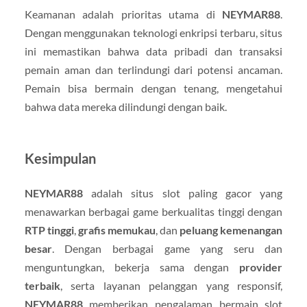
Keamanan adalah prioritas utama di
NEYMAR88
.
Dengan menggunakan teknologi enkripsi terbaru, situs
ini memastikan bahwa data pribadi dan transaksi
pemain aman dan terlindungi dari potensi ancaman.
Pemain bisa bermain dengan tenang, mengetahui
bahwa data mereka dilindungi dengan baik.
Kesimpulan
NEYMAR88
adalah situs slot paling gacor yang
menawarkan berbagai game berkualitas tinggi dengan
RTP tinggi
,
grafis memukau
, dan
peluang kemenangan
besar
. Dengan berbagai game yang seru dan
menguntungkan, bekerja sama dengan
provider
terbaik
, serta layanan pelanggan yang responsif,
NEYMAR88
memberikan pengalaman bermain slot