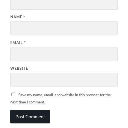
NAME
*
EMAIL
*
WEBSITE
Save my name, email, and website in this browser for the
next time I comment.