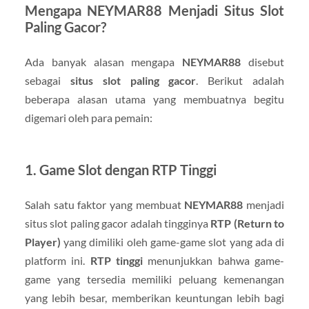
Mengapa NEYMAR88 Menjadi Situs Slot
Paling Gacor?
Ada banyak alasan mengapa
NEYMAR88
disebut
sebagai
situs slot paling gacor
. Berikut adalah
beberapa alasan utama yang membuatnya begitu
digemari oleh para pemain:
1.
Game Slot dengan RTP Tinggi
Salah satu faktor yang membuat
NEYMAR88
menjadi
situs slot paling gacor adalah tingginya
RTP (Return to
Player)
yang dimiliki oleh game-game slot yang ada di
platform ini.
RTP tinggi
menunjukkan bahwa game-
game yang tersedia memiliki peluang kemenangan
yang lebih besar, memberikan keuntungan lebih bagi