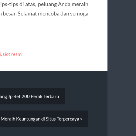
ips-tips di atas, peluang Anda meraih
in besar. Selamat mencoba dan semoga
i
,
slot resmi
pang Jp Bet 200 Perak Terbaru
Meraih Keuntungan di Situs Terpercaya »