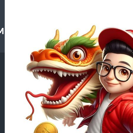
M.COM