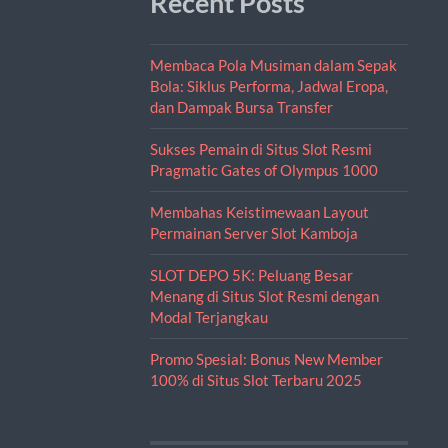
Recent Posts
Membaca Pola Musiman dalam Sepak
Bola: Siklus Performa, Jadwal Eropa,
dan Dampak Bursa Transfer
Sukses Pemain di Situs Slot Resmi
Pragmatic Gates of Olympus 1000
Membahas Keistimewaan Layout
Permainan Server Slot Kamboja
SLOT DEPO 5K: Peluang Besar
Menang di Situs Slot Resmi dengan
Modal Terjangkau
Promo Spesial: Bonus New Member
100% di Situs Slot Terbaru 2025