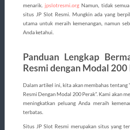
menarik.
jpslotresmi.org
Namun, tidak semua 
situs JP Slot Resmi. Mungkin ada yang berpi
utama untuk meraih kemenangan, namun sebe
Anda ketahui.
Panduan Lengkap Bermai
Resmi dengan Modal 200
Dalam artikel ini, kita akan membahas tentang
Resmi Dengan Modal 200 Perak”. Kami akan memb
meningkatkan peluang Anda meraih kemena
terbatas.
Situs JP Slot Resmi merupakan situs yang ter