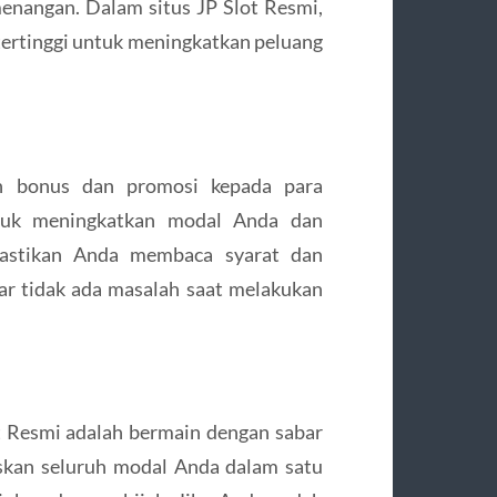
nangan. Dalam situs JP Slot Resmi,
tertinggi untuk meningkatkan peluang
an bonus dan promosi kepada para
tuk meningkatkan modal Anda dan
astikan Anda membaca syarat dan
ar tidak ada masalah saat melakukan
ot Resmi adalah bermain dengan sabar
skan seluruh modal Anda dalam satu