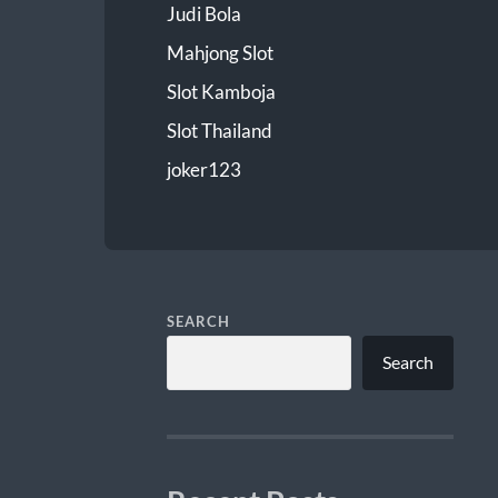
Judi Bola
Mahjong Slot
Slot Kamboja
Slot Thailand
joker123
SEARCH
Search