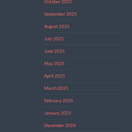
October 2025
September 2025
August 2025
July 2025
June 2025
May 2025
April 2025
March 2025
February 2025
January 2025
December 2024