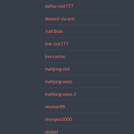
daftar slot777
deposit via qris
Judi Bola
link slot777
live casino
mahjong slot
mahjong ways
mahjong ways 2
neymar88
olympus1000
sbobet