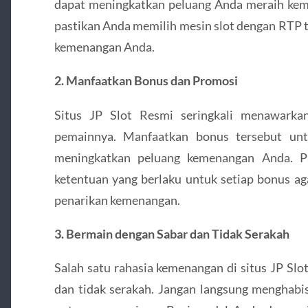
dapat meningkatkan peluang Anda meraih keme
pastikan Anda memilih mesin slot dengan RTP 
kemenangan Anda.
2. Manfaatkan Bonus dan Promosi
Situs JP Slot Resmi seringkali menawark
pemainnya. Manfaatkan bonus tersebut un
meningkatkan peluang kemenangan Anda. P
ketentuan yang berlaku untuk setiap bonus ag
penarikan kemenangan.
3. Bermain dengan Sabar dan Tidak Serakah
Salah satu rahasia kemenangan di situs JP Sl
dan tidak serakah. Jangan langsung menghabi