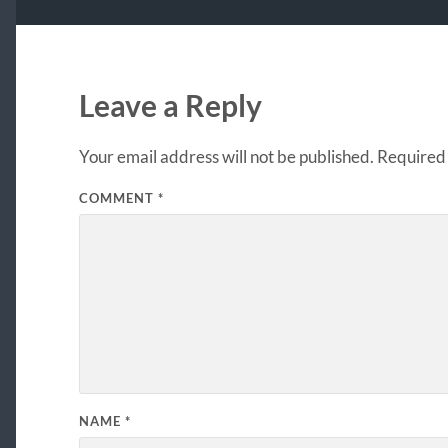
Leave a Reply
Your email address will not be published.
Required 
COMMENT
*
NAME
*