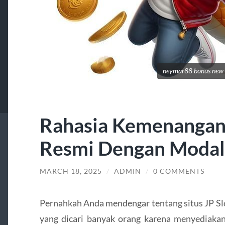
neymar88 bonus new
Rahasia Kemenangan d
Resmi Dengan Modal
MARCH 18, 2025
/
ADMIN
/
0 COMMENTS
Pernahkah Anda mendengar tentang situs JP Sl
yang dicari banyak orang karena menyediakan