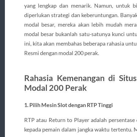
yang lengkap dan menarik. Namun, untuk bi
diperlukan strategi dan keberuntungan. Banya
modal besar, mereka akan lebih mudah mer
modal besar bukanlah satu-satunya kunci unt
ini, kita akan membahas beberapa rahasia untu
Resmi dengan modal 200 perak.
Rahasia Kemenangan di Situ
Modal 200 Perak
1. Pilih Mesin Slot dengan RTP Tinggi
RTP atau Return to Player adalah persentase 
kepada pemain dalam jangka waktu tertentu. M