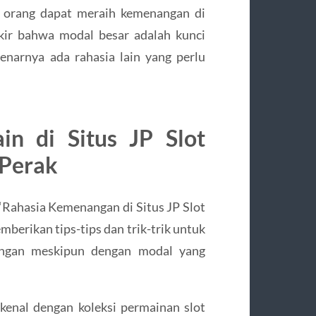
orang dapat meraih kemenangan di
kir bahwa modal besar adalah kunci
narnya ada rahasia lain yang perlu
n di Situs JP Slot
 Perak
 “Rahasia Kemenangan di Situs JP Slot
erikan tips-tips dan trik-trik untuk
ngan meskipun dengan modal yang
kenal dengan koleksi permainan slot