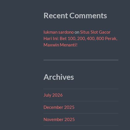
Recent Comments
lukman sardono
on
Situs Slot Gacor
Hari Ini: Bet 100, 200, 400, 800 Perak,
Maxwin Menanti!
Archives
July 2026
December 2025
November 2025