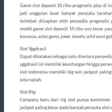
Game slot deposit 10 ribu pragmatic play di i
jadi unggulan buat banyak penyuka taruha
terhebat disiapkan oleh penyedia pragmatic 
model game slot deposit 10 ribu ovo tenar yan
bonanza, aztec gems, joker Jewels, wild west gold
Slot Yggdrasil
Dapat dikatakan sebagai satu diantara penyedia 
yggdrasil ini memiliki keuntungan hingga peran
slot indonesia memiliki big win jackpot palin
juta rupiah.
Slot Rtg
Company baru dari rtg slot punya komitme
jackpot paling besar pada banyak penyuka slot 