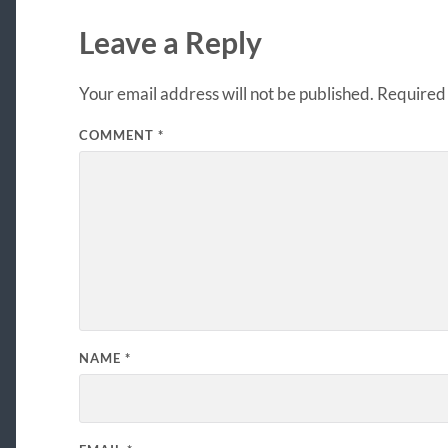
Leave a Reply
Your email address will not be published.
Required 
COMMENT
*
NAME
*