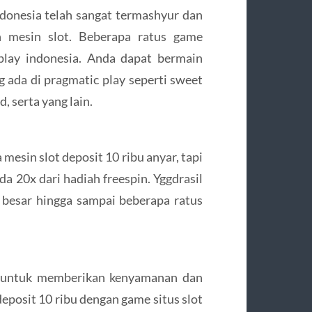
ndonesia telah sangat termashyur dan
n mesin slot. Beberapa ratus game
play indonesia. Anda dapat bermain
g ada di pragmatic play seperti sweet
, serta yang lain.
mesin slot deposit 10 ribu anyar, tapi
da 20x dari hadiah freespin. Yggdrasil
g besar hingga sampai beberapa ratus
n untuk memberikan kenyamanan dan
deposit 10 ribu dengan game situs slot