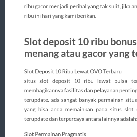
ribu gacor menjadi perihal yang tak sulit, jika a
ribu ini hari yang kami berikan.
Slot deposit 10 ribu bon
menang atau gacor yang te
Slot Deposit 10 Ribu Lewat OVO Terbaru
situs slot deposit 10 ribu lewat pulsa te
membagikannya fasilitas dan pelayanan penting 
terupdate. ada sangat banyak permainan situs 
yang bisa anda memainkan pada situs slot
terupdate dan terpercaya antara lainnya adalah
Slot Permainan Pragmatis