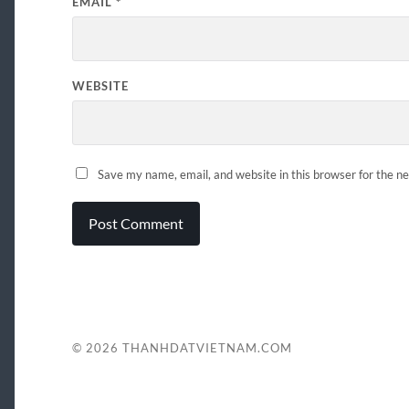
EMAIL
*
WEBSITE
Save my name, email, and website in this browser for the n
© 2026
THANHDATVIETNAM.COM