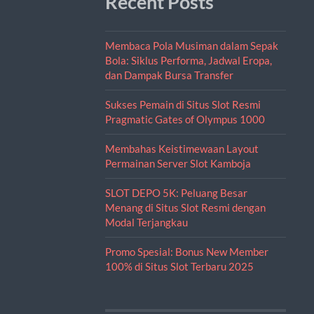
Recent Posts
Membaca Pola Musiman dalam Sepak
Bola: Siklus Performa, Jadwal Eropa,
dan Dampak Bursa Transfer
Sukses Pemain di Situs Slot Resmi
Pragmatic Gates of Olympus 1000
Membahas Keistimewaan Layout
Permainan Server Slot Kamboja
SLOT DEPO 5K: Peluang Besar
Menang di Situs Slot Resmi dengan
Modal Terjangkau
Promo Spesial: Bonus New Member
100% di Situs Slot Terbaru 2025