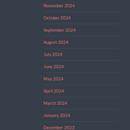
November 2024
October 2024
September 2024
August 2024
July 2024
June 2024
May 2024
April 2024
March 2024
January 2024
December 2023