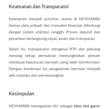
Keamanan dan Transparansi
Keamanan menjadi prioritas utama di NEYMAR88.
Semua data pribadi dan transaksi finansial dilindungi
dengan sistem enkripsi canggih. Proses deposit dan
penarikan berlangsung cepat, aman, dan transparan.
Selain itu, transparansi mengenai RTP dan peluang
menang setiap permainan memungkinkan pemain
membuat keputusan bermain yang lebih terinformasi.
Dengan kombinasi ini, pengalaman bermain menjadi
adil, nyaman, dan menyenangkan.
Kesimpulan
NEYMAR88 menegaskan diri sebagai
situs slot gacor