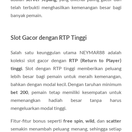
telah terbukti menghasilkan kemenangan besar bagi
banyak pemain.
Slot Gacor dengan RTP Tinggi
Salah satu keunggulan utama NEYMAR88 adalah
koleksi slot gacor dengan
RTP (Return to Player)
tinggi
. Slot dengan RTP tinggi memberikan peluang
lebih besar bagi pemain untuk meraih kemenangan,
bahkan dengan modal kecil. Dengan taruhan minimum
bet 200
, pemain tetap memiliki kesempatan untuk
memenangkan hadiah besar tanpa harus
mengeluarkan modal tinggi.
Fitur-fitur bonus seperti
free spin
,
wild
, dan
scatter
semakin menambah peluang menang, sehingga setiap