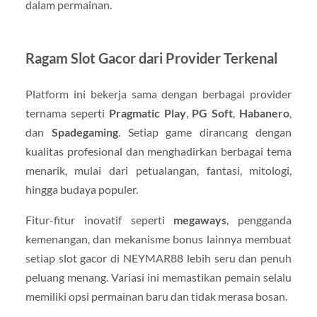
dalam permainan.
Ragam Slot Gacor dari Provider Terkenal
Platform ini bekerja sama dengan berbagai provider
ternama seperti
Pragmatic Play
,
PG Soft
,
Habanero
,
dan
Spadegaming
. Setiap game dirancang dengan
kualitas profesional dan menghadirkan berbagai tema
menarik, mulai dari petualangan, fantasi, mitologi,
hingga budaya populer.
Fitur-fitur inovatif seperti
megaways
, pengganda
kemenangan, dan mekanisme bonus lainnya membuat
setiap slot gacor di NEYMAR88 lebih seru dan penuh
peluang menang. Variasi ini memastikan pemain selalu
memiliki opsi permainan baru dan tidak merasa bosan.