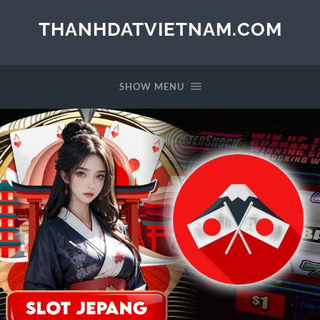
THANHDATVIETNAM.COM
SHOW MENU